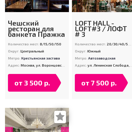
Чешский
LOFT HALL -
ресторан для
LOFT#3 / ЛОФТ
банкета Пражка
# 3
Количество мест:
8/15/50/150
Количество мест:
20/30/40/50/80/100/120/400
Округ:
Центральный
Округ:
Южный
Метро:
Крестьянская застава
Метро:
Автозаводская
Адрес:
Москва, ул. Воронцовская, д. 35Б, корп. 2
Адрес:
ул. Ленинская Слобода, д. 26, стр. 15
от 3 500 р.
от 7 500 р.