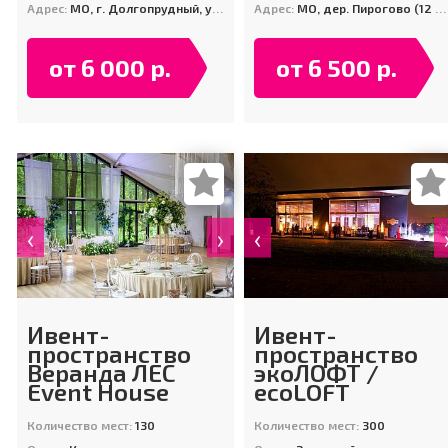
Адрес:
МО, г. Долгопрудный, ул. Набережная, д. 24
Адрес:
МО, дер. Пирогово (12 км. по Осташковскому шоссе)
от 6 000 р.
от 6 500 р.
‹
›
‹
Ивент-
Ивент-
пространство
пространство
Веранда ЛЕС
экоЛОФТ /
Event House
ecoLOFT
Количество мест:
130
Количество мест:
300