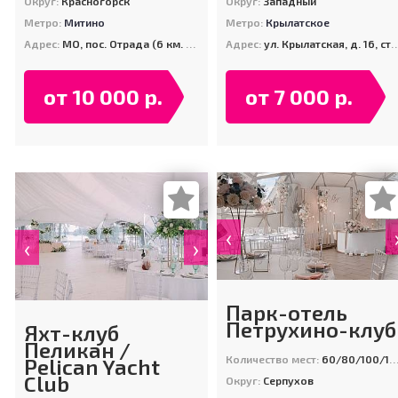
Округ:
Красногорск
Округ:
Западный
Метро:
Митино
Метро:
Крылатское
Адрес:
МО, пос. Отрада (6 км. от МКАД по Пятницкому шоссе)
Адрес:
ул. Крылатская, д. 16, стр. 4
от 10 000 р.
от 7 000 р.
‹
‹
›
Парк-отель
Петрухино-клуб
Яхт-клуб
Пеликан /
Количество мест:
60/80/100/100
Pelican Yacht
Club
Округ:
Серпухов