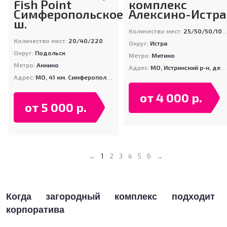
Fish Point
комплекс
Симферопольское
Алексино-Истра
ш.
Количество мест:
25/50/50/100/100
Количество мест:
20/40/220
Округ:
Истра
Округ:
Подольск
Метро:
Митино
Метро:
Аннино
Адрес:
МО, Истринский р-н, дер. Алексино, тер. СНТ Алексино
Адрес:
МО, 41 км. Симферопольского шоссе
от 4 000 р.
от 5 000 р.
1
←
2
3
4
5
6
→
Когда загородный комплекс подходит 
корпоратива