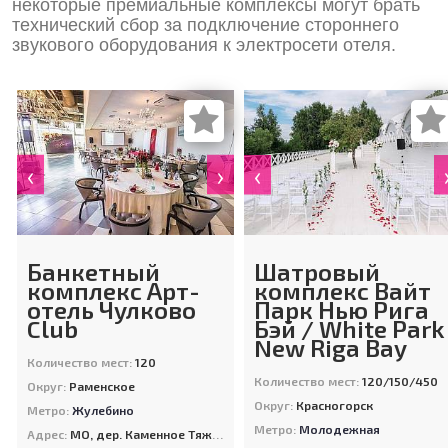
некоторые премиальные комплексы могут брать
технический сбор за подключение стороннего
звукового оборудования к электросети отеля.
‹
›
‹
Банкетный
Шатровый
комплекс Арт-
комплекс Вайт
отель Чулково
Парк Нью Рига
Club
Бэй / White Park
New Riga Bay
Количество мест:
120
Количество мест:
120/150/450
Округ:
Раменское
Округ:
Красногорск
Метро:
Жулебино
Метро:
Молодежная
Адрес:
МО, дер. Каменное Тяжино, ул. Заречная, д. 2