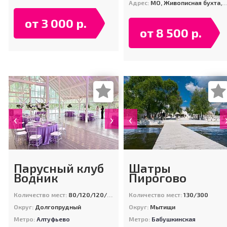
Адрес:
МО, Живописная бухта, Мякининское шоссе, вл. 1 (Рублевский пляж)
от 3 000 р.
от 8 500 р.
‹
›
‹
Парусный клуб
Шатры
Водник
Пирогово
Количество мест:
80/120/120/450
Количество мест:
130/300
Округ:
Долгопрудный
Округ:
Мытищи
Метро:
Алтуфьево
Метро:
Бабушкинская