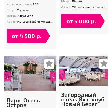
Метро:
Южная
Количество мест:
200
Адрес:
МО, коттеджный поселок Петрухино-2
Округ:
Мытищи
Метро:
Алтуфьево
от 5 000 р.
Адрес:
МО, дер. Грибки, ул. Адмиральская, д. 2
от 4 500 р.
‹
‹
›
Загородный
отель Яхт-клуб
Парк-Отель
Новый Берег
Остров