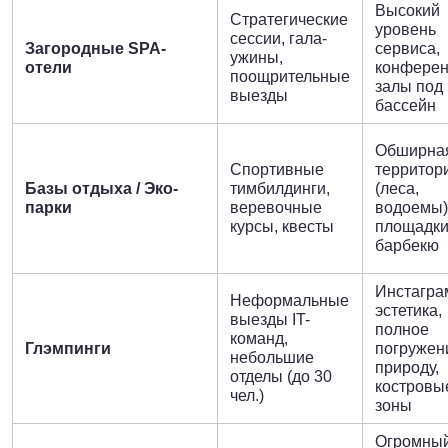
Высокий
Стратегические
уровень
сессии, гала-
Загородные SPA-
сервиса,
ужины,
отели
конферен
поощрительные
залы под 
выезды
бассейн
Обширна
Спортивные
территор
Базы отдыха / Эко-
тимбилдинги,
(леса,
парки
веревочные
водоемы)
курсы, квесты
площадки
барбекю
Инстагра
Неформальные
эстетика,
выезды IT-
полное
команд,
Глэмпинги
погружен
небольшие
природу,
отделы (до 30
костровы
чел.)
зоны
Огромны