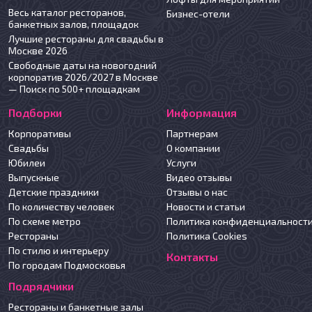
Весь каталог ресторанов,
Бизнес-отели
банкетных залов, площадок
Лучшие рестораны для свадьбы в
Москве 2026
Свободные даты на новогодний
корпоратив 2026/2027 в Москве
— Поиск по 500+ площадкам
Подборки
Информация
Корпоративы
Партнерам
Свадьбы
О компании
Юбилеи
Услуги
Выпускные
Видео отзывы
Детские праздники
Отзывы о нас
По количеству человек
Новости и статьи
По схеме метро
Политика конфиденциальност
Рестораны
Политика Cookies
По стилю и интерьеру
Контакты
По городам Подмосковья
Подрядчики
Рестораны и банкетные залы