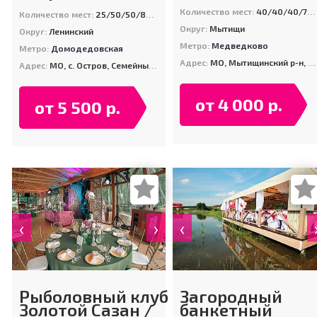
Количество мест:
40/40/40/70/90/250/300
Количество мест:
25/50/50/80/120/500
Округ:
Мытищи
Округ:
Ленинский
Метро:
Медведково
Метро:
Домодедовская
Адрес:
МО, Мытищинский р-н, дер. Болтино, ул. Туристическая (съезд с Осташковского шоссе на ул. 8-линия)
Адрес:
МО, с. Остров, Семейный Клуб Остров (10 км. от МКАД по Каширскому шоссе)
от 4 000 р.
от 5 500 р.
‹
›
‹
Рыболовный клуб
Загородный
Золотой Сазан /
банкетный