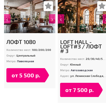
‹
›
‹
ЛОФТ 1080
LOFT HALL -
LOFT#3 / ЛОФТ
# 3
Количество мест:
100/200/200
Округ:
Центральный
Количество мест:
20/30/40/50/80/100/120/400
Метро:
Павелецкая
Округ:
Южный
Метро:
Автозаводская
от 5 500 р.
Адрес:
ул. Ленинская Слобода, д. 26, стр. 15
от 7 500 р.