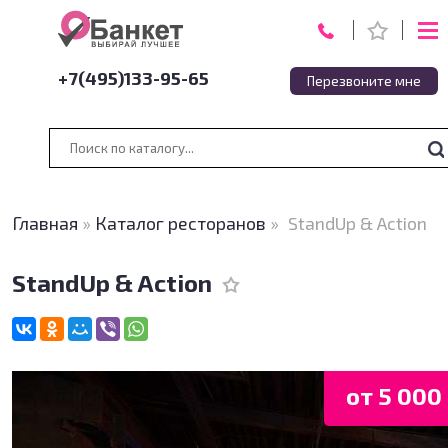
+7(495)133-95-65
Перезвоните мне
Главная
»
Каталог ресторанов
»
StandUp & Action
StandUp & Action
от 5 000 