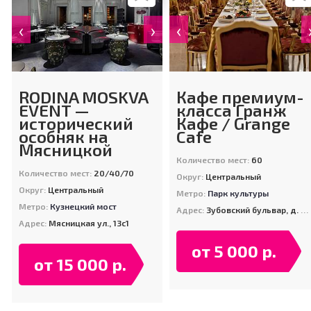
‹
›
‹
RODINA MOSKVA
Кафе премиум-
EVENT —
класса Гранж
исторический
Кафе / Grange
особняк на
Cafe
Мясницкой
Количество мест:
60
Количество мест:
20/40/70
Округ:
Центральный
Округ:
Центральный
Метро:
Парк культуры
Метро:
Кузнецкий мост
Адрес:
Зубовский бульвар, д. 22/39
Адрес:
Мясницкая ул., 13с1
от 5 000 р.
от 15 000 р.