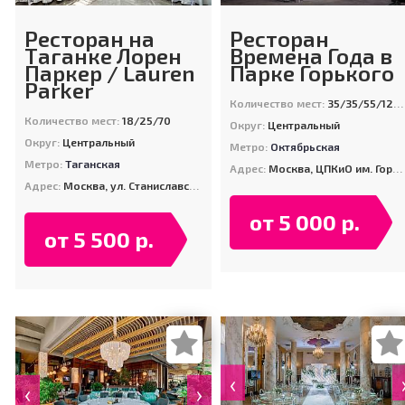
Ресторан на
Ресторан
Таганке Лорен
Времена Года в
Паркер / Lauren
Парке Горького
Parker
Количество мест:
35/35/55/120/350
Количество мест:
18/25/70
Округ:
Центральный
Округ:
Центральный
Метро:
Октябрьская
Метро:
Таганская
Адрес:
Москва, ЦПКиО им. Горького, Титовский проезд, д. 2
Адрес:
Москва, ул. Станиславского 15
от 5 000 р.
от 5 500 р.
‹
‹
›