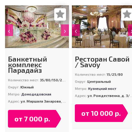
‹
›
‹
Банкетный
Ресторан Савой
комплекс
/ Savoy
Парадайз
Количество мест:
15/25/80
Количество мест:
35/80/150/220/600
Округ:
Центральный
Округ:
Южный
Метро:
Кузнецкий мост
Метро:
Домодедовская
Адрес:
ул. Рождественка, д. 3/6, стр. 1
Адрес:
ул. Маршала Захарова, д. 6, корп. 1
от 10 000 р.
от 7 000 р.