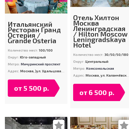
Отель Хилтон
Москва
Итальянский
Ленинградская
Ресторан Гранд
/ Hilton Moscow
Остерия /
Leningradskaya
Grande Osteria
Hotel
Количество мест:
100/100
Количество мест:
30/50/50/180
Округ:
Юго-западный
Округ:
Центральный
Метро:
Мичуринский проспект
Метро:
Комсомольская
Адрес:
Москва, )ул. Удальцова, 85Б
Адрес:
Москва, ул. Каланчёвская, д. 21/40
от 5 500 р.
от 6 500 р.