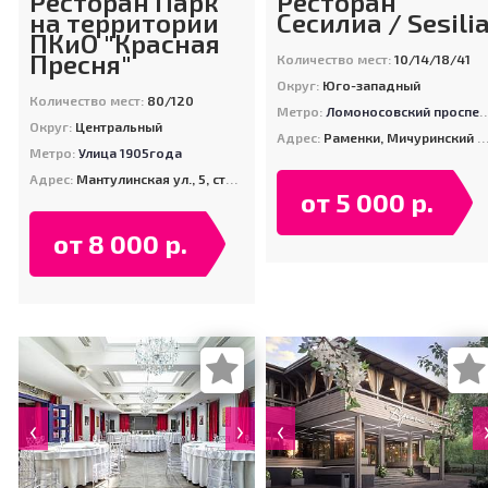
Ресторан Парк
Ресторан
на территории
Сесилиа / Sesili
ПКиО "Красная
Пресня"
Количество мест:
10/14/18/41
Округ:
Юго-западный
Количество мест:
80/120
Метро:
Ломоносовский проспект
Округ:
Центральный
Адрес:
Раменки, Мичуринский проспект, дом 16
Метро:
Улица 1905года
Адрес:
Мантулинская ул., 5, стр. 8, Москва (на территории ПКиО "Красная Пресня")
от 5 000 р.
от 8 000 р.
‹
›
‹