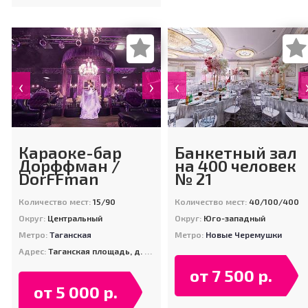
‹
›
‹
Караоке-бар
Банкетный зал
Дорффман /
на 400 человек
DorFFman
№ 21
Количество мест:
15/90
Количество мест:
40/100/400
Округ:
Центральный
Округ:
Юго-западный
Метро:
Таганская
Метро:
Новые Черемушки
Адрес:
Таганская площадь, д. 12/2
от 7 500 р.
от 5 000 р.