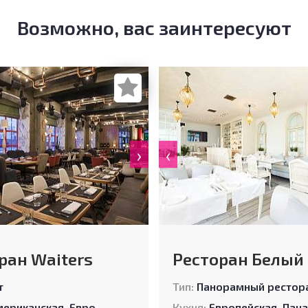
Возможно, вас заинтересуют
›
‹
ран Waiters
Ресторан Белый
т
Тип:
Панорамный рестор
мериканская
,
Европейская
,
Русская
Кухня:
Европейская
,
Паназиатс