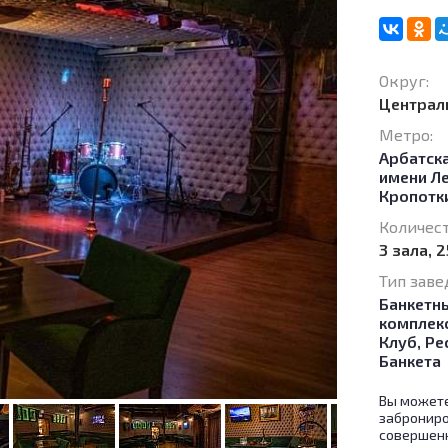
Округ:
Централ
Метро:
Арбатск
имени Л
Кропотк
Количест
3 зала, 
Тип заве
Банкетн
комплек
Клуб
,
Ре
Банкета
Вы можете
заброниро
совершенн