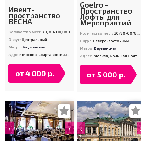
Goelro -
Ивент-
Пространство
пространство
Лофты для
ВЕСНА
Мероприятий
Количество мест:
70/80/110/180
Количество мест:
30/50/60/80/100/100/200
Округ:
Центральный
Округ:
Северо-восточный
Метро:
Бауманская
Метро:
Бауманская
Адрес:
Москва, Спартаковский пер-к, д. 2, стр. 1
Адрес:
Москва, Большая Почтовая ул., 40, стр. 7
от 4 000 р.
от 5 000 р.
‹
›
‹