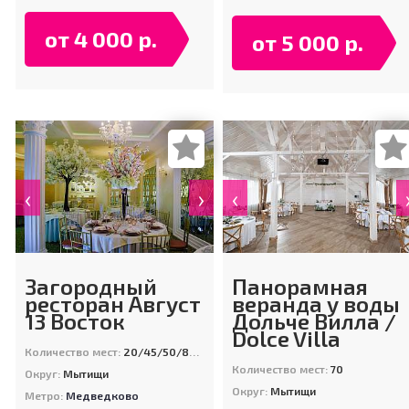
от 4 000 р.
от 5 000 р.
‹
›
‹
Загородный
Панорамная
ресторан Август
веранда у воды
13 Восток
Дольче Вилла /
Dolce Villa
Количество мест:
20/45/50/80/200
Количество мест:
70
Округ:
Мытищи
Округ:
Мытищи
Метро:
Медведково