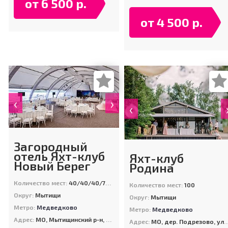
от 6 500 р.
от 4 500 р.
‹
›
‹
Загородный
отель Яхт-клуб
Яхт-клуб
Новый Берег
Родина
Количество мест:
40/40/40/70/90/250/300
Количество мест:
100
Округ:
Мытищи
Округ:
Мытищи
Метро:
Медведково
Метро:
Медведково
Адрес:
МО, Мытищинский р-н, дер. Болтино, ул. Туристическая (съезд с Осташковского шоссе на ул. 8-линия)
Адрес:
МО, дер. Подрезово, ул. Летняя (Пироговское водохранилище)