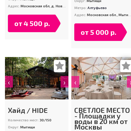
Округ:
Мытищи
Адрес:
Московская обл, д. Новоалександрово, ул Александровская 1Б
Метро:
Алтуфьево
Адрес:
Московская обл., Мытищинский район, дер. Сорокино, ЗО «Бухта Радости», ГРК «Малибу».
от 4 500 р.
от 5 000 р.
‹
›
‹
Хайд / HIDE
СВЕТЛОЕ МЕСТО
- Площадки у
воды в 20 км от
Количество мест:
30/150
Москвы
Округ:
Мытищи