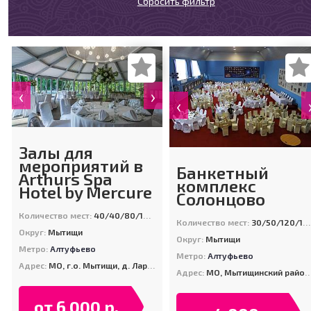
Сбросить фильтр
‹
›
‹
Залы для
мероприятий в
Банкетный
Arthurs Spa
комплекс
Hotel by Mercure
Солонцово
Количество мест:
40/40/80/120/120/120/200
Количество мест:
30/50/120/120/120/300
Округ:
Мытищи
Округ:
Мытищи
Метро:
Алтуфьево
Метро:
Алтуфьево
Адрес:
МО, г.о. Мытищи, д. Ларёво, ул. Хвойная, стр. 26
Адрес:
МО, Мытищинский район, поселок "Летчик-Испытатель"
от 6 000 р.