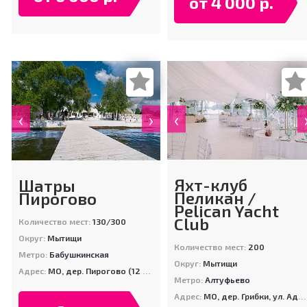
от 4 000 р.
‹
‹
›
Яхт-клуб
Шатры
Пеликан /
Пирогово
Pelican Yacht
Club
Количество мест:
130/300
Округ:
Мытищи
Количество мест:
200
Метро:
Бабушкинская
Округ:
Мытищи
Адрес:
МО, дер. Пирогово (12 км. по Осташковскому шоссе)
Метро:
Алтуфьево
Адрес:
МО, дер. Грибки, ул. Адмиральская, д. 2