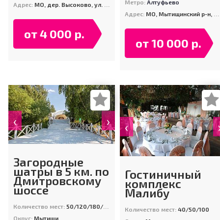
Метро:
Алтуфьево
Адрес:
МО, дер. Высоково, ул. Центральная, д. 31
Адрес:
МО, Мытищинский р-н, 7 км. от МКАД по Осташковскому шоссе, дер. Терпигорьево (берег Клязьминского водохранилища)
от 4 000 р.
от 10 000 р.
‹
›
‹
Загородные
шатры в 5 км. по
Гостиничный
Дмитровскому
комплекс
шоссе
Малибу
Количество мест:
50/120/180/200
Количество мест:
40/50/100
Округ:
Мытищи