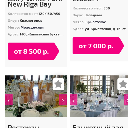
New Riga Bay
Количество мест:
300
Количество мест:
120/150/450
Округ:
Западный
Округ:
Красногорск
Метро:
Крылатское
Метро:
Молодежная
Адрес:
ул. Крылатская, д. 16, стр. 4
Адрес:
МО, Живописная бухта, Мякининское шоссе, вл. 1 (Рублевский пляж)
от 7 000 р.
от 8 500 р.
‹
›
‹
Ресторан
Банкетный зал