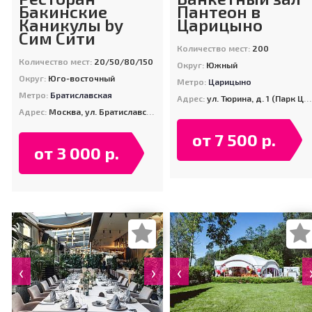
Бакинские
Пантеон в
Каникулы by
Царицыно
Сим Сити
Количество мест:
200
Количество мест:
20/50/80/150
Округ:
Южный
Округ:
Юго-восточный
Метро:
Царицыно
Метро:
Братиславская
Адрес:
ул. Тюрина, д. 1 (Парк Царицыно)
Адрес:
Москва, ул. Братиславская, д. 20
от 7 500 р.
от 3 000 р.
‹
›
‹