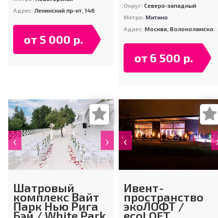
Округ:
Северо-западный
Адрес:
Ленинский пр-кт, 146
Метро:
Митино
Адрес:
Москва, Волоколамское шоссе, 124
от 5 000 р.
от 6 500 р.
‹
›
‹
Шатровый
Ивент-
комплекс Вайт
пространство
Парк Нью Рига
экоЛОФТ /
Бэй / White Park
ecoLOFT