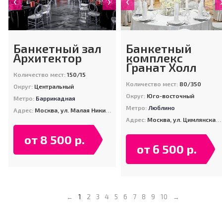
‹
›
‹
Банкетный зал
Банкетный
Архитектор
комплекс
Гранат Холл
Количество мест:
150/15
Количество мест:
80/350
Округ:
Центральный
Округ:
Юго-восточный
Метро:
Баррикадная
Метро:
Люблино
Адрес:
Москва, ул. Малая Никитская, д. 20
Адрес:
Москва, ул. Цимлянская, д. 2А
от 8 500 р.
от 6 500 р.
1
←
2
3
4
5
6
7
8
9
10
→