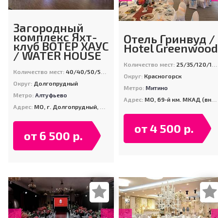
Загородный
комплекс Яхт-
Отель Гринвуд /
клуб ВОТЕР ХАУС
Hotel Greenwood
/ WATER HOUSE
Количество мест:
25/35/120/130/130/300
Количество мест:
40/40/50/50/80/200/700
Округ:
Красногорск
Округ:
Долгопрудный
Метро:
Митино
Метро:
Алтуфьево
Адрес:
МО, 69-й км. МКАД (внешняя сторона), Бизнес-парк "Гринвуд", корп. 24, п. г. т. Путилково
Адрес:
МО, г. Долгопрудный, мкрн. Павельцево, ул. Гагарина, д. 2/1
от 4 500 р.
от 6 500 р.