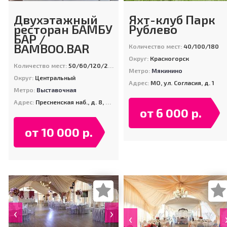
Двухэтажный
Яхт-клуб Парк
ресторан БАМБУ
Рублево
БАР /
BAMBOO.BAR
Количество мест:
40/100/180
Округ:
Красногорск
Количество мест:
50/60/120/200
Метро:
Мякинино
Округ:
Центральный
Адрес:
МО, ул. Согласия, д. 1
Метро:
Выставочная
Адрес:
Пресненская наб., д. 8, стр. 1 (Москва-Сити, Башня Город-Столиц)
от 6 000 р.
от 10 000 р.
‹
›
‹