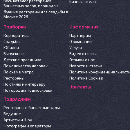
Весь каталог ресторанов,
Бизнес-отели
банкетных залов, площадок
Лучшие рестораны для свадьбы в
Москве 2026
Подборки
Информация
Корпоративы
Партнерам
Свадьбы
О компании
Юбилеи
Услуги
Выпускные
Видео отзывы
Детские праздники
Отзывы о нас
По количеству человек
Новости и статьи
По схеме метро
Политика конфиденциальност
Рестораны
Политика Cookies
По стилю и интерьеру
Контакты
По городам Подмосковья
Подрядчики
Рестораны и банкетные залы
Ведущие
Артисты и Шоу
Фотографы и операторы