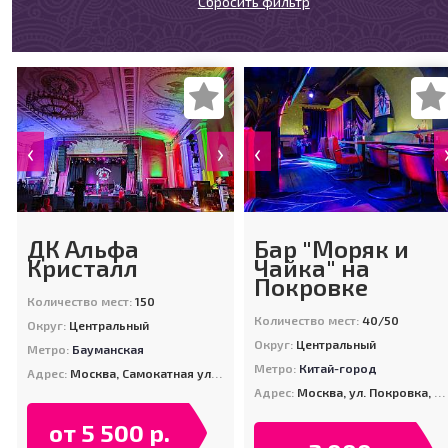
Сбросить фильтр
‹
›
‹
ДК Альфа
Бар "Моряк и
Кристалл
Чайка" на
Покровке
Количество мест:
150
Количество мест:
40/50
Округ:
Центральный
Округ:
Центральный
Метро:
Бауманская
Метро:
Китай-город
Адрес:
Москва, Самокатная ул. дом 4, строение 11
Адрес:
Москва, ул. Покровка, д. 16
от 5 500 р.