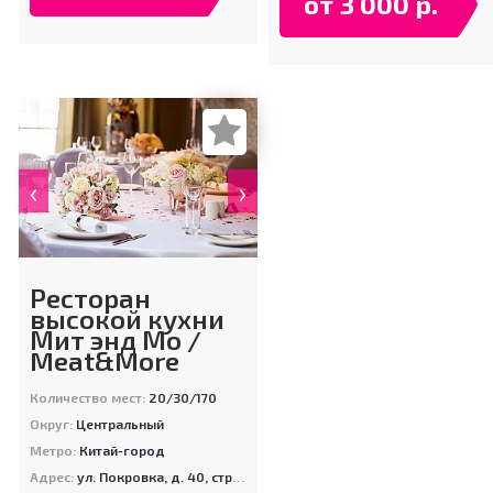
от 3 000 р.
‹
›
Ресторан
высокой кухни
Мит энд Мо /
Meat&More
Количество мест:
20/30/170
Округ:
Центральный
Метро:
Китай-город
Адрес:
ул. Покровка, д. 40, стр. 2