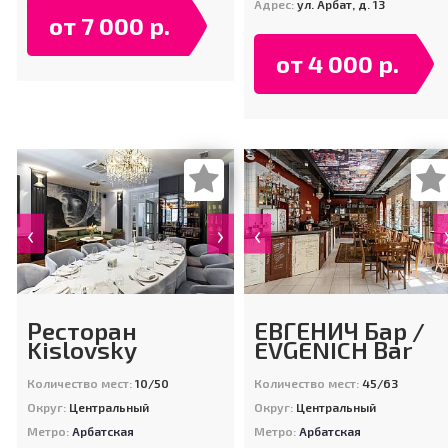
Адрес:
ул. Арбат, д. 13
от 7 000 р.
от 4 000 р.
‹
›
‹
Ресторан
ЕВГЕНИЧ Бар /
Kislovsky
EVGENICH Bar
Количество мест:
10/50
Количество мест:
45/63
Округ:
Центральный
Округ:
Центральный
Метро:
Арбатская
Метро:
Арбатская