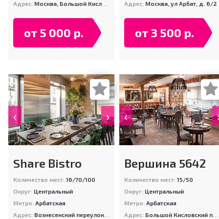
Адрес:
Москва, Большой Кисловский переулок, дом 1/12,строение 2
Адрес:
Москва, ул Арбат, д. 6/2
от 5 000 р.
от 3 500 р.
‹
›
‹
Share Bistro
Вершина 5642
Количество мест:
16/70/100
Количество мест:
15/50
Округ:
Центральный
Округ:
Центральный
Метро:
Арбатская
Метро:
Арбатская
Адрес:
Вознесенский переулок д.5, стр. 1
Адрес:
Большой Кисловский переулок дом.1 стр.1