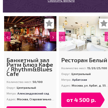
Сбросить фильтр
‹
›
‹
Банкетный зал
Ресторан Белый
Ритм Блюз Кафе
/ Rhythm&Blues
Количество мест:
15/20/25/100
Cafe
Округ:
Центральный
Метро:
Арбатская
Количество мест:
50/100
Адрес:
Москва, ул. Арбат, д. 55/32
Округ:
Центральный
Метро:
Александровский сад
от 4 500 р.
Адрес:
Москва, Староваганьковский пер., д 19, стр. 2