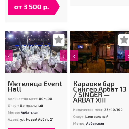
от 3 500 р.
‹
›
‹
Метелица Event
Караоке бар
Hall
Сингер Арбат 13
/ SINGER —
ARBAT XIII
Количество мест:
80/400
Округ:
Центральный
Количество мест:
25/40/100
Метро:
Арбатская
Округ:
Центральный
Адрес:
ул. Новый Арбат, 21
Метро:
Арбатская