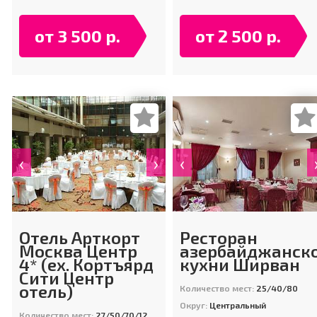
от 3 500 р.
от 2 500 р.
‹
›
‹
Отель Арткорт
Ресторан
Москва Центр
азербайджанск
4* (ex. Кортъярд
кухни Ширван
Сити Центр
отель)
Количество мест:
25/40/80
Округ:
Центральный
Количество мест:
27/50/70/120/150