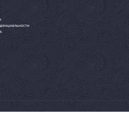
и
иденциальности
s