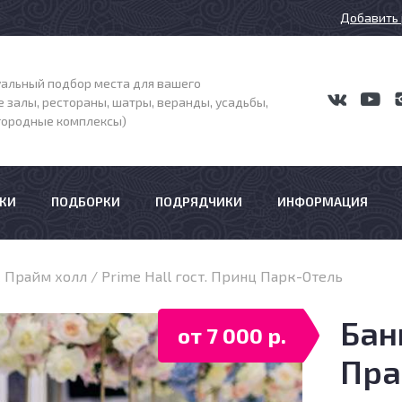
Добавить 
альный подбор места для вашего
 залы, рестораны, шатры, веранды, усадьбы,
агородные комплексы)
КИ
ПОДБОРКИ
ПОДРЯДЧИКИ
ИНФОРМАЦИЯ
Прайм холл / Prime Hall гост. Принц Парк-Отель
Бан
от 7 000 р.
Пра