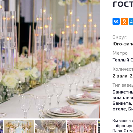
гос
Округ:
Юго-зап
Метро:
Теплый 
Количест
2 зала, 
Тип заве
Банкетн
комплек
Банкета
отеле
,
Б
Вы можете
заброниро
Парк-Отел