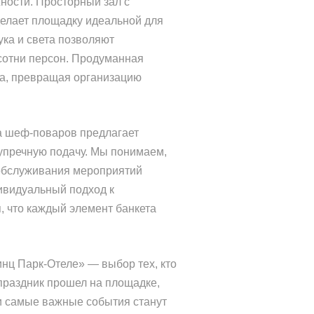
ности. Просторный зал с
делает площадку идеальной для
ка и света позволяют
 сотни персон. Продуманная
ва, превращая организацию
да шеф-поваров предлагает
упречную подачу. Мы понимаем,
 обслуживания мероприятий
ивидуальный подход к
 что каждый элемент банкета
инц Парк-Отеле» — выбор тех, кто
 праздник прошел на площадке,
ши самые важные события станут