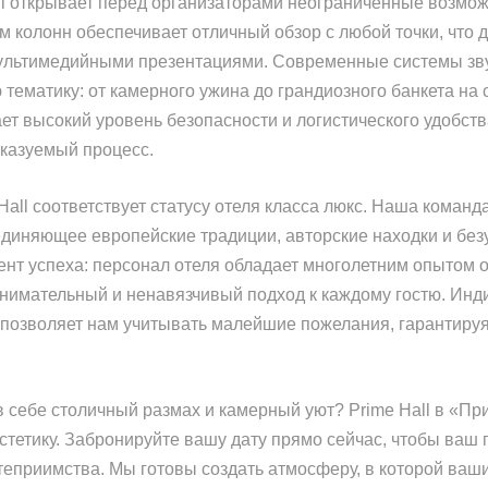
l открывает перед организаторами неограниченные возмож
м колонн обеспечивает отличный обзор с любой точки, что 
ультимедийными презентациями. Современные системы зву
тематику: от камерного ужина до грандиозного банкета на
ет высокий уровень безопасности и логистического удобст
сказуемый процесс.
Hall соответствует статусу отеля класса люкс. Наша коман
единяющее европейские традиции, авторские находки и без
ент успеха: персонал отеля обладает многолетним опытом
нимательный и ненавязчивый подход к каждому гостю. Инд
позволяет нам учитывать малейшие пожелания, гарантируя,
в себе столичный размах и камерный уют? Prime Hall в «Пр
эстетику. Забронируйте вашу дату прямо сейчас, чтобы ваш
теприимства. Мы готовы создать атмосферу, в которой ва