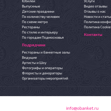
Юбилеи
Услуги
Выпускные
Видео отзывы
Детские праздники
Отзывы о нас
По количеству человек
Новости и стать
По схеме метро
Политика конф
Рестораны
Политика Cookie
По стилю и интерьеру
Контакты
По городам Подмосковья
Подрядчики
Рестораны и банкетные залы
Ведущие
Артисты и Шоу
Фотографы и операторы
Флористы и декораторы
Организаторы мероприятий
 2005-2021
+7(495)133-95-65
info@obanket.ru