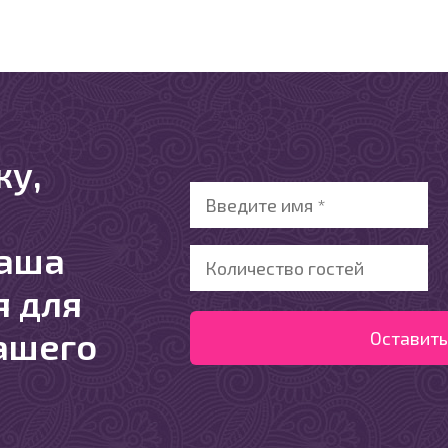
ку,
ваша
я для
ашего