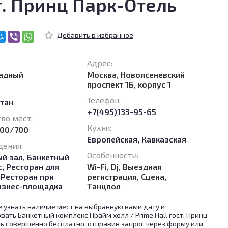
т. Принц Парк-Отель
Адрес:
адный
Москва, Новоясеневский
проспект 1Б, корпус 1
Телефон:
Стан
+7(495)133-95-65
во мест:
Кухня:
200/700
Европейская
,
Кавказская
дения:
Особенности:
ый зал
,
Банкетный
с
,
Ресторан для
Wi-Fi, Dj, Выездная
,
Ресторан при
регистрация, Сцена,
изнес-площадка
Танцпол
 узнать наличие мест на выбранную вами дату и
вать Банкетный комплекс Прайм холл / Prime Hall гост. Принц
ь совершенно бесплатно, отправив запрос через форму или