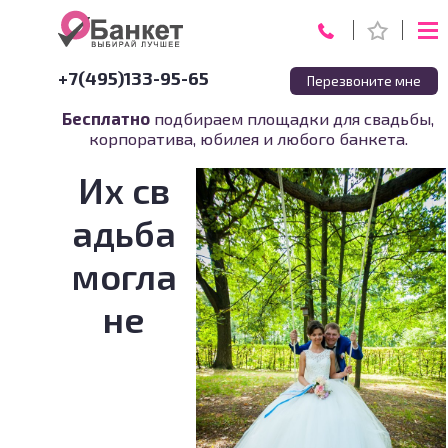
+7(495)133-95-65
Перезвоните мне
Бесплатно
подбираем площадки для свадьбы,
корпоратива, юбилея и любого банкета.
Их св
адьба
могла
не