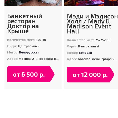
Банкетный
Мэди и Мэдисон
ресторан
Холл / Mady &
Доктор на
Madison Event
Крыше
Hall
Количество мест:
40/110
Количество мест:
75/75/150
Округ:
Центральный
Округ:
Центральный
Метро:
Белорусская
Метро:
Беговая
Адрес:
Москва, 2-й Тверской-Ямской пер-к, д. 10 (12 эт.)
Адрес:
Москва, Ленинградский проспект 31А
от 6 500 р.
от 12 000 р.