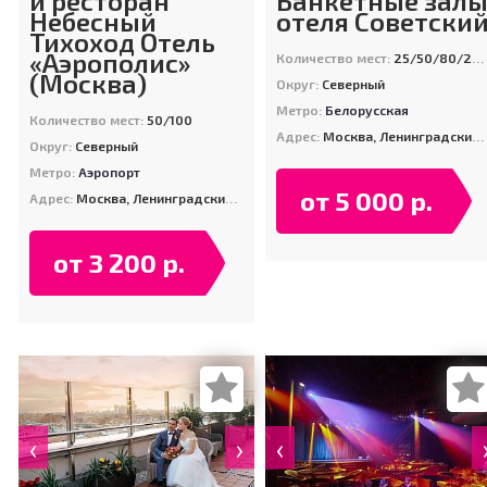
и ресторан
Банкетные зал
Небесный
отеля Советски
Тихоход Отель
«Аэрополис»
Количество мест:
25/50/80/200/350
(Москва)
Округ:
Северный
Метро:
Белорусская
Количество мест:
50/100
Адрес:
Москва, Ленинградский пр-т, д. 32/2
Округ:
Северный
Метро:
Аэропорт
от 5 000 р.
Адрес:
Москва, Ленинградский пр-т, д. 37, корп. 5
от 3 200 р.
‹
›
‹