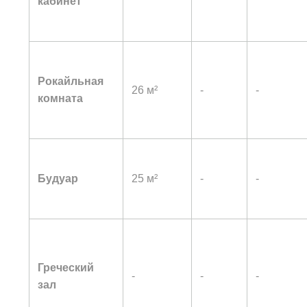
кабинет
Рокайльная
26 м²
-
-
комната
Будуар
25 м²
-
-
Греческий
-
-
-
зал