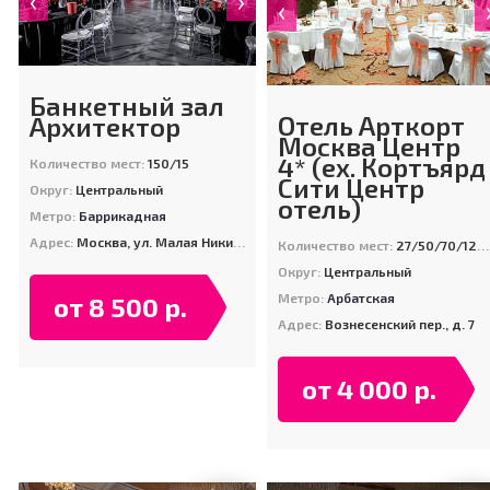
‹
Банкетный зал
Отель Арткорт
Архитектор
Москва Центр
4* (ex. Кортъярд
Количество мест:
150/15
Сити Центр
Округ:
Центральный
отель)
Метро:
Баррикадная
Адрес:
Москва, ул. Малая Никитская, д. 20
Количество мест:
27/50/70/120/150
Округ:
Центральный
Метро:
Арбатская
от 8 500 р.
Адрес:
Вознесенский пер., д. 7
от 4 000 р.