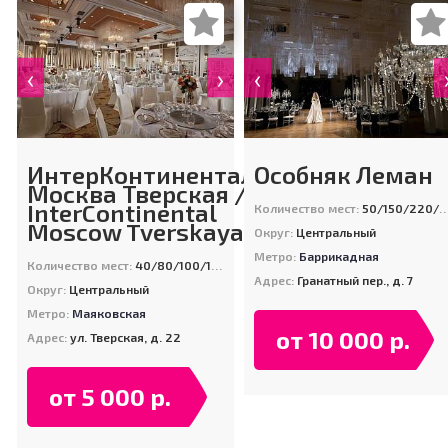
‹
›
‹
ИнтерКонтиненталь
Особняк Леман
Москва Тверская /
InterContinental
Количество мест:
50/150/220/300
Moscow Tverskaya
Округ:
Центральный
Метро:
Баррикадная
Количество мест:
40/80/100/160
Адрес:
Гранатный пер., д. 7
Округ:
Центральный
Метро:
Маяковская
от 10 000 р.
Адрес:
ул. Тверская, д. 22
от 5 000 р.