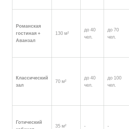
Романская
до 40
до 70
гостиная +
130 м²
чел.
чел.
Аванзал
Классический
до 40
до 100
70 м²
зал
чел.
чел.
Готический
35 м²
-
-