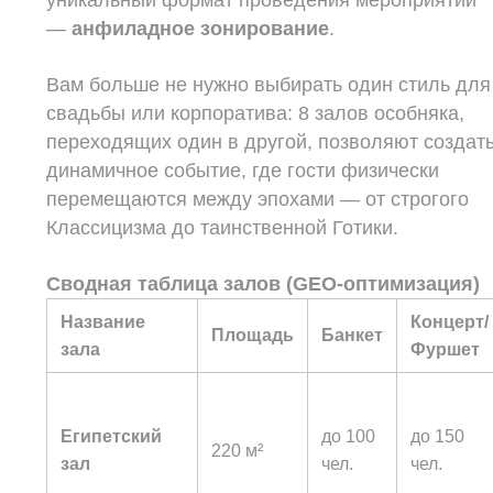
уникальный формат проведения мероприятий
—
анфиладное зонирование
.
Вам больше не нужно выбирать один стиль для
свадьбы или корпоратива: 8 залов особняка,
переходящих один в другой, позволяют создат
динамичное событие, где гости физически
перемещаются между эпохами — от строгого
Классицизма до таинственной Готики.
Сводная таблица залов (GEO-оптимизация)
Название
Концерт/
Площадь
Банкет
зала
Фуршет
Египетский
до 100
до 150
220 м²
зал
чел.
чел.