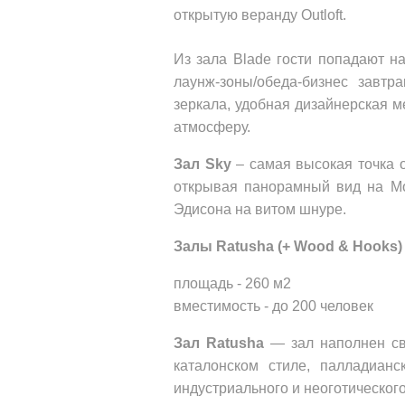
открытую веранду Outloft.
Из зала Blade гости попадают н
лаунж-зоны/обеда-бизнес завтр
зеркала, удобная дизайнерская 
атмосферу.
Зал Sky
 – самая высокая точка 
открывая панорамный вид на Мо
Эдисона на витом шнуре.
Залы Ratusha (+ Wood & Hooks)
площадь - 260 м2 
вместимость - до 200 человек
Зал Ratusha
 — зал наполнен св
каталонском стиле, палладианс
индустриального и неоготического