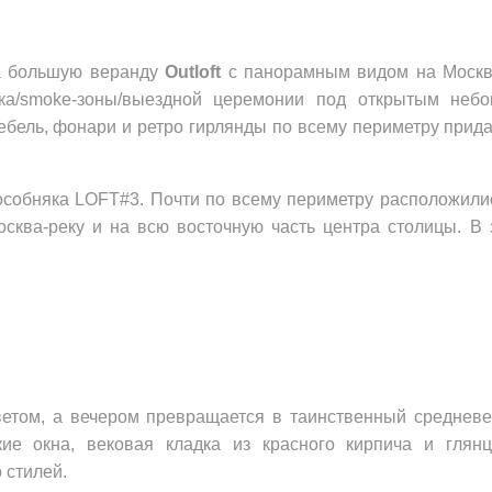
а большую веранду 
Outloft
 с панорамным видом на Москва
ака/smoke-зоны/выездной церемонии под открытым неб
мебель, фонари и ретро гирлянды по всему периметру прид
особняка LOFT#3. Почти по всему периметру расположилис
сква-реку и на всю восточную часть центра столицы. В 
етом, а вечером превращается в таинственный средневе
кие окна, вековая кладка из красного кирпича и глян
 стилей.