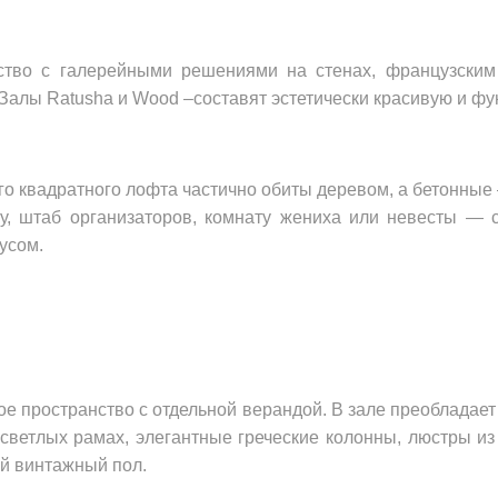
ство с галерейными решениями на стенах, французским
. Залы Ratusha и Wood –составят эстетически красивую и ф
о квадратного лофта частично обиты деревом, а бетонные
ну, штаб организаторов, комнату жениха или невесты — 
усом.
е пространство c отдельной верандой. В зале преобладает
 светлых рамах, элегантные греческие колонны, люстры из 
й винтажный пол.