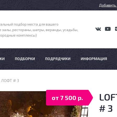
Добавить 
альный подбор места для вашего
 залы, рестораны, шатры, веранды, усадьбы,
агородные комплексы)
КИ
ПОДБОРКИ
ПОДРЯДЧИКИ
ИНФОРМАЦИЯ
 ЛОФТ # 3
LOF
от 7 500 р.
# 3