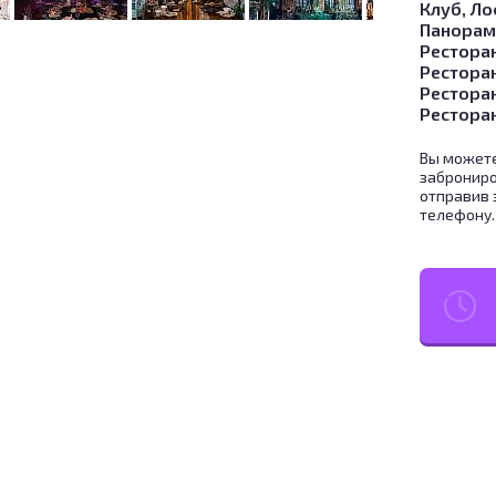
Клуб
,
Ло
Панорам
Ресторан
Рестора
Рестора
Рестора
Вы можете
заброниро
отправив 
телефону.