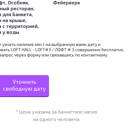
фт
,
Особняк
,
Фейерверк
ный ресторан
,
 для Банкета
,
н на крыше
,
н с территорией
,
н у воды
 узнать наличие мест на выбранную вами дату и
вать LOFT HALL - LOFT#3 / ЛОФТ # 3 совершенно бесплатно,
запрос через форму или связавшись по контактному
Уточнить
свободную дату
* Цена указана за банкетное меню
на одного человека