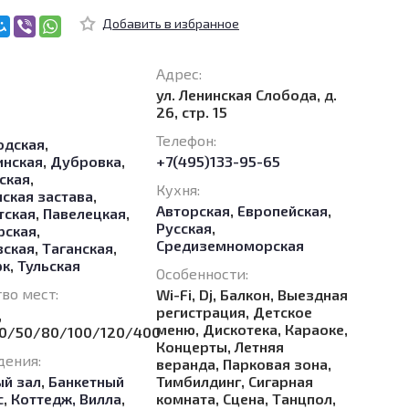
Адрес:
ул. Ленинская Слобода, д.
26, стр. 15
Телефон:
одская
,
нская
,
Дубровка
,
+7(495)133-95-65
ская
,
Кухня:
ская застава
,
Авторская
,
Европейская
,
тская
,
Павелецкая
,
Русская
,
рская
,
Средиземноморская
вская
,
Таганская
,
рк
,
Тульская
Особенности:
во мест:
Wi-Fi, Dj, Балкон, Выездная
регистрация, Детское
,
меню, Дискотека, Караоке,
0/50/80/100/120/400
Концерты, Летняя
дения:
веранда, Парковая зона,
ый зал
,
Банкетный
Тимбилдинг, Сигарная
с
,
Коттедж, Вилла
,
комната, Сцена, Танцпол,