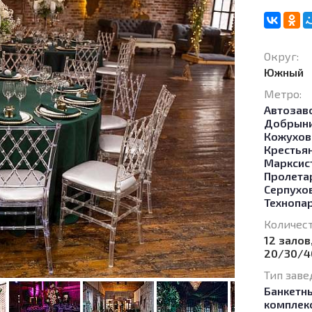
Округ:
Южный
Метро:
Автозав
Добрыни
Кожухов
Крестьян
Марксис
Пролета
Серпухо
Технопа
Количест
12 залов
20/30/4
Тип заве
Банкетн
комплек