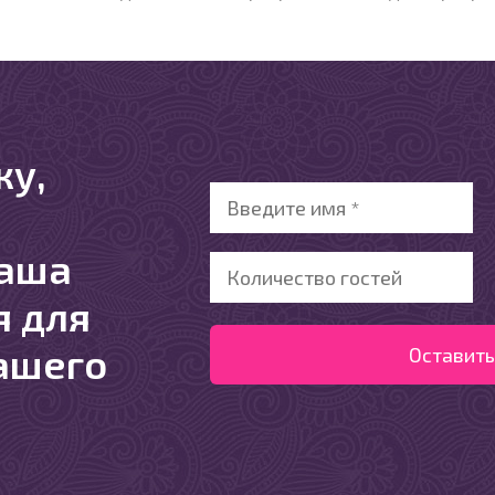
ку,
ваша
я для
ашего