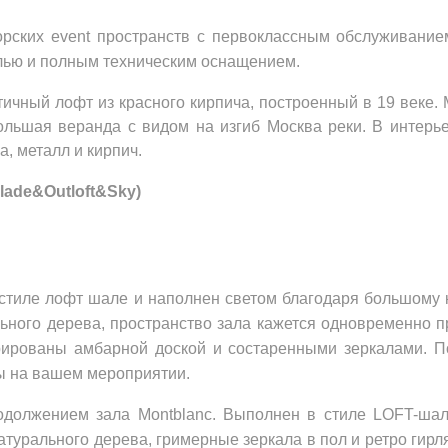
рских event пространств с первоклассным обслуживание
лью и полным техническим оснащением.
тичный лофт из красного кирпича, построенный в 19 веке.
ольшая веранда с видом на изгиб Москва реки. В интерьер
а, металл и кирпич.
lade&Outloft&Sky)
 стиле лофт шале и наполнен светом благодаря большому к
льного дерева, пространство зала кажется одновременно п
рированы амбарной доской и состаренными зеркалами. П
ы на вашем мероприятии.
одолжением зала Montblanc. Выполнен в стиле LOFT-шал
турального дерева, гримерные зеркала в пол и ретро гирля