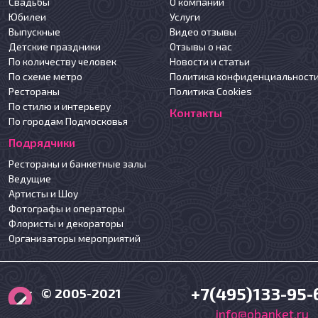
Свадьбы
О компании
Юбилеи
Услуги
Выпускные
Видео отзывы
Детские праздники
Отзывы о нас
По количеству человек
Новости и статьи
По схеме метро
Политика конфиденциальност
Рестораны
Политика Cookies
По стилю и интерьеру
Контакты
По городам Подмосковья
Подрядчики
Рестораны и банкетные залы
Ведущие
Артисты и Шоу
Фотографы и операторы
Флористы и декораторы
Организаторы мероприятий
+7(495)133-95-
© 2005-2021
info@obanket.ru