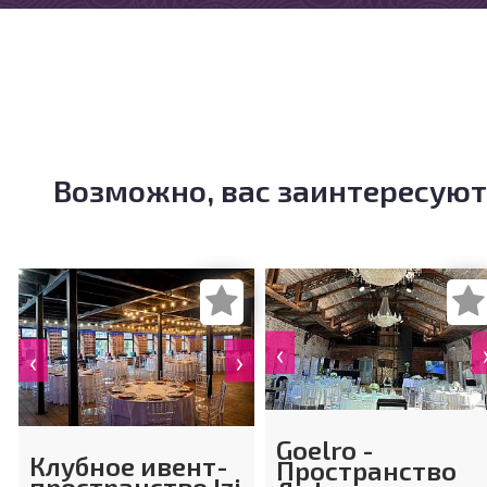
Возможно, вас заинтересуют
‹
‹
›
Goelro -
Клубное ивент-
Пространство
пространство Izi