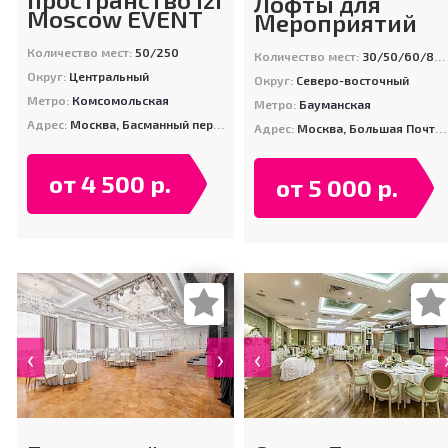
Лофты для
Moscow EVENT
Мероприятий
Количество мест:
50/250
Количество мест:
30/50/60/80/100/100/200
Округ:
Центральный
Округ:
Северо-восточный
Метро:
Комсомольская
Метро:
Бауманская
Адрес:
Москва, Басманный пер-к, д. 8, стр. 1
Адрес:
Москва, Большая Почтовая ул., 40, стр. 7
от 4 500 р.
от 5 000 р.
‹
›
‹