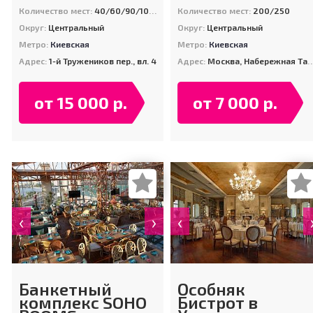
Количество мест:
40/60/90/100/180
Количество мест:
200/250
Округ:
Центральный
Округ:
Центральный
Метро:
Киевская
Метро:
Киевская
Адрес:
1-й Тружеников пер., вл. 4
Адрес:
Москва, Набережная Тараса Шевченко, ПРИЧАЛ «ГОСТИНИЦА «УКРАИНА»
от 15 000 р.
от 7 000 р.
‹
›
‹
Банкетный
Особняк
комплекс SOHO
Бистрот в