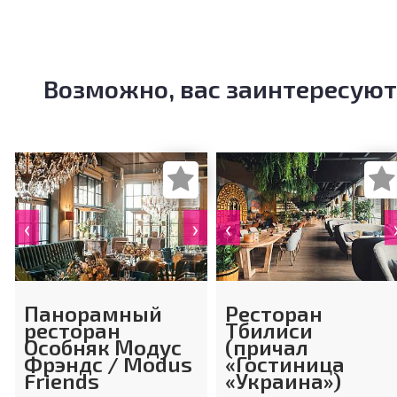
Возможно, вас заинтересуют
‹
›
‹
Панорамный
Ресторан
ресторан
Тбилиси
Особняк Модус
(причал
Фрэндс / Modus
«Гостиница
Friends
«Украина»)