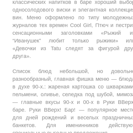
классических напитков в баре хороший выбо
односолодового виски и элегантная коллекци
вин. Меню оформлено по типу молодежны
журналов тех времен Cool Girl, Птюч и пестри
сенсационными заголовками «Рыжий и
“Иванушек” любит только рыжики» ил
«Девочки из Tatu следят за фигурой дру
друга».
Список блюд небольшой, но довольн
разнообразный, главная фишка меню — блюд
в духе 90-х.: жареная картошка со шкварками
пельмени, оливье, селедка под шубой, мимоз
— главные вкусы 90-х и 00-х в Руки ВВерх
баре. Руки ВВерх! Бар! ― популярное мест
для дней рождений и веселых праздничны
банкетов. Для именинников действую