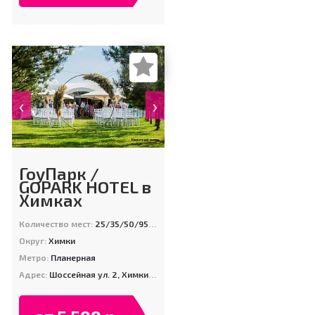
‹
›
ГоуПарк /
GOPARK HOTEL в
Химках
Количество мест:
25/35/50/95/150/170/380/1080
Округ:
Химки
Метро:
Планерная
Адрес:
Шоссейная ул. 2, Химки д. Голиково