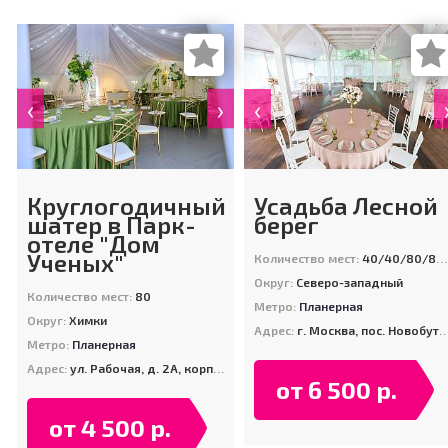
‹
›
‹
Круглогодичный
Усадьба Лесной
шатер в Парк-
берег
отеле "Дом
Ученых"
Количество мест:
40/40/80/80/120/130
Округ:
Северо-западный
Количество мест:
80
Метро:
Планерная
Округ:
Химки
Адрес:
г. Москва, пос. Новобутаково, дом 44
Метро:
Планерная
Адрес:
ул. Рабочая, д. 2А, корп. 31
от 6 500 р.
от 4 500 р.