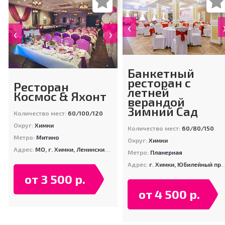
‹
‹
›
Банкетный
ресторан с
Ресторан
летней
Космос & Яхонт
верандой
Зимний Сад
Количество мест:
60/100/120
Округ:
Химки
Количество мест:
60/80/150
Метро:
Митино
Округ:
Химки
Адрес:
МО, г. Химки, Ленинский пр-т., д. 2Б (Парк им. Л.Н. Толстого)
Метро:
Планерная
Адрес:
г. Химки, Юбилейный пр-т., д. 59Б
от 3 500 р.
от 4 500 р.