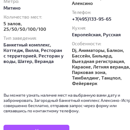
Метро:
Алексино
Митино
Телефон:
Количество мест:
+7(495)133-95-65
5 залов,
Кухня:
25/50/50/100/100
Европейская
,
Русская
Тип заведения:
Особенности:
Банкетный комплекс
,
Коттедж, Вилла
,
Ресторан
Dj, Аниматоры, Балкон,
с территорией
,
Ресторан у
Бассейн, Бильярд,
воды
,
Шатер
,
Веранда
Выездная регистрация,
Караоке, Летняя веранда
Парковая зона,
Тимбилдинг, Танцпол,
Фейерверк
Вы можете узнать наличие мест на выбранную вами дату и
забронировать Загородный банкетный комплекс Алексино-Ист
совершенно бесплатно, отправив запрос через форму или
связавшись по контактному телефону.