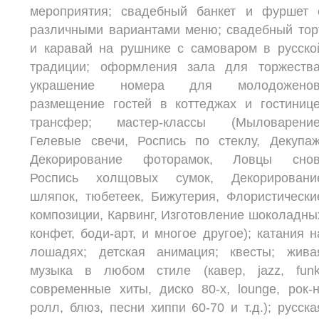
мероприятия; свадебный банкет и фуршет 
различными вариантами меню; свадебный тор
и каравай на рушнике с самоваром в русско
традиции; оформления зала для торжества
украшение номера для молодоженов
размещение гостей в коттеджах и гостинице
трансфер; мастер-классы (Мыловарение
Гелевые свечи, Роспись по стеклу, Декупаж
Декорирование фоторамок, Ловцы снов
Роспись холщовых сумок, Декорировани
шляпок, тюбетеек, Бижутерия, Флористически
композиции, Карвинг, Изготовление шоколадны
конфет, боди-арт, и многое другое); катания н
лошадях; детская анимация; квесты; жива
музыка в любом стиле (кавер, jazz, funk
современные хиты, диско 80-х, lounge, рок-н
ролл, блюз, песни хиппи 60-70 и т.д.); русска