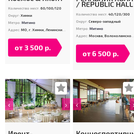
/ REPUBLIC HALL
Количество мест:
60/100/120
Количество мест:
40/120/300
Округ:
Химки
Округ:
Северо-западный
Метро:
Митино
Метро:
Митино
Адрес:
МО, г. Химки, Ленинский пр-т., д. 2Б (Парк им. Л.Н. Толстого)
Адрес:
Москва, Волоколамское шоссе, 124
от 3 500 р.
от 6 500 р.
‹
›
‹
Ивент-
Конноспортивн