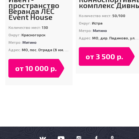
пространство
комплекс Дивн
Веранда ЛЕС
Event House
Количество мест:
50/100
Округ:
Истра
Количество мест:
130
Метро:
Митино
Округ:
Красногорск
Адрес:
МО, дер. Падиково, ул. Конная (КСК "Дивный")
Метро:
Митино
Адрес:
МО, пос. Отрада (6 км. от МКАД по Пятницкому шоссе)
от 3 500 р.
от 10 000 р.