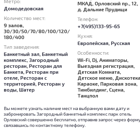
Метро:
МКАД, Орловский пр., 12,
Домодедовская
д. Дальние Прудищи
Количество мест:
Телефон:
9 залов,
+7(495)133-95-65
30/30/50/70/80/100/120/
Кухня:
180/400
Европейская
,
Русская
Тип заведения:
Особенности:
Банкетный зал
,
Банкетный
комплекс
,
Загородный
Wi-Fi, Dj, Аниматоры,
ресторан
,
Ресторан для
Выездная регистрация,
Банкета
,
Ресторан при
Детская Комната,
отеле
,
Ресторан с
Детское меню, Дискотека
территорией
,
Ресторан у
Караоке, Парковая зона,
воды
,
Шатер
Тимбилдинг, Сцена,
Танцпол
Вы можете узнать наличие мест на выбранную вами дату и
забронировать Загородный банкетный комплекс парк отель
Орловский совершенно бесплатно, отправив запрос через форм
связавшись по контактному телефону.