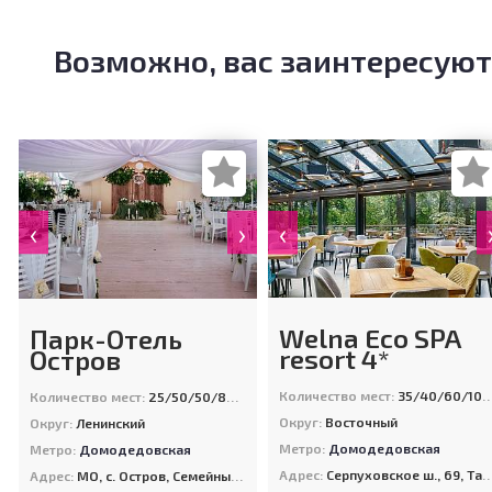
Возможно, вас заинтересуют
‹
‹
›
Welna Eco SPA
Парк-Отель
resort 4*
Остров
Количество мест:
35/40/60/100/150/500
Количество мест:
25/50/50/80/120/500
Округ:
Восточный
Округ:
Ленинский
Метро:
Домодедовская
Метро:
Домодедовская
Адрес:
Серпуховское ш., 69, Таруса
Адрес:
МО, с. Остров, Семейный Клуб Остров (10 км. от МКАД по Каширскому шоссе)