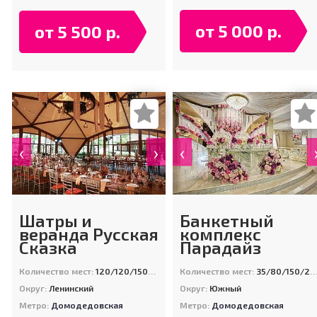
от 5 000 р.
от 5 500 р.
‹
›
‹
Шатры и
Банкетный
веранда Русская
комплекс
Сказка
Парадайз
Количество мест:
120/120/150/500/2000
Количество мест:
35/80/150/220/600
Округ:
Ленинский
Округ:
Южный
Метро:
Домодедовская
Метро:
Домодедовская