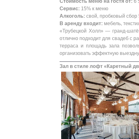
Стоимость меню на гостя от:
6 
Сервис:
15% к меню
Алкоголь:
свой, пробковый сбор 
В аренду входит:
мебель, тексти
«Трубецкой Холл» — гранд‑шатё
отлично подходит для свадеб с 
терраса и площадь зала позвол
организовать эффектную выездну
__________________________________________
Зал в стиле лофт «Каретный д