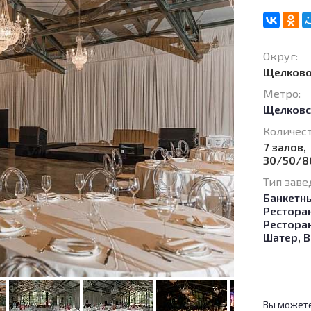
Округ:
Щелков
Метро:
Щелковс
Количест
7 залов,
30/50/8
Тип заве
Банкетн
Рестора
Рестора
Шатер
,
В
Вы можете