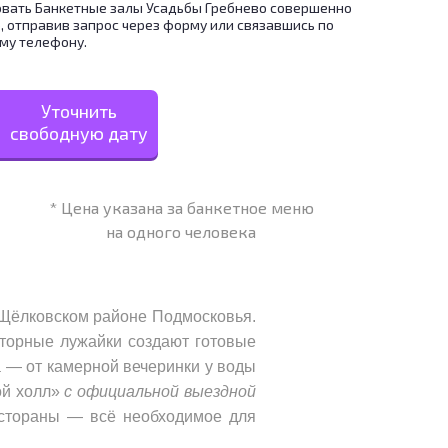
вать Банкетные залы Усадьбы Гребнево совершенно
, отправив запрос через форму или связавшись по
му телефону.
Уточнить
свободную дату
* Цена указана за банкетное меню
на одного человека
 Щёлковском районе Подмосковья.
сторные лужайки создают готовые
а — от камерной вечеринки у воды
ой холл»
с официальной выездной
естораны — всё необходимое для