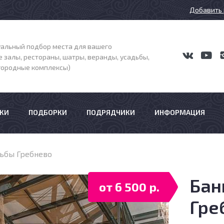
Добавить 
альный подбор места для вашего
 залы, рестораны, шатры, веранды, усадьбы,
агородные комплексы)
КИ
ПОДБОРКИ
ПОДРЯДЧИКИ
ИНФОРМАЦИЯ
дьбы Гребнево
Бан
от 6 500 р.
Гре