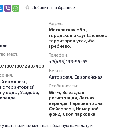
Адрес:
о
Московская обл.,
городской округ Щёлково,
территория усадьба
кая
Гребнево.
во мест:
Телефон:
+7(495)133-95-65
0/130/130/280/400
Кухня:
дения:
Авторская
,
Европейская
ый комплекс
,
Особенности:
н с территорией
,
н у воды
,
Усадьба
,
Wi-Fi, Выездная
еранда
регистрация, Летняя
веранда, Парковая зона,
Фейерверк, Номерной
фонд, Своя парковка
 узнать наличие мест на выбранную вами дату и