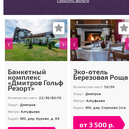
Сбросить фильтр
‹
›
‹
Банкетный
Эко-отель
комплекс
Березовая Роща
«Дмитров Гольф
Резорт»
Количество мест:
50/50
Округ:
Дмитров
Количество мест:
22/30/80/100/180/200
Метро:
Алтуфьево
Округ:
Дмитров
Адрес:
МО, дер. Стреково (станция Турист, 45 км. от МКАД)
Метро:
Алтуфьево
Адрес:
МО, дер. Курово, д. 69
от 3 500 р.