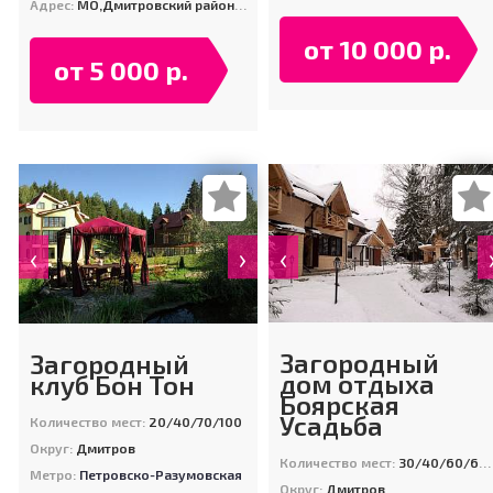
Адрес:
МО,Дмитровский район, д. Боброво, курортный поселок Целеево
от 10 000 р.
от 5 000 р.
‹
‹
›
Загородный
Загородный
дом отдыха
клуб Бон Тон
Боярская
Усадьба
Количество мест:
20/40/70/100
Округ:
Дмитров
Количество мест:
30/40/60/60/90
Метро:
Петровско-Разумовская
Округ:
Дмитров