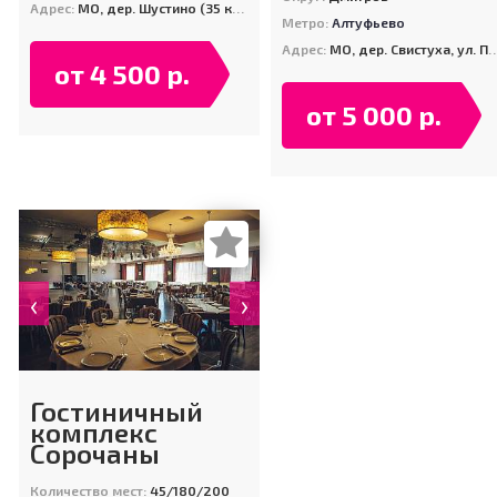
Адрес:
МО, дер. Шустино (35 км от МКАД по Дмитровскому шоссе)
Метро:
Алтуфьево
Адрес:
МО, дер. Свистуха, ул. Паромная, д. 22
от 4 500 р.
от 5 000 р.
‹
›
Гостиничный
комплекс
Сорочаны
Количество мест:
45/180/200