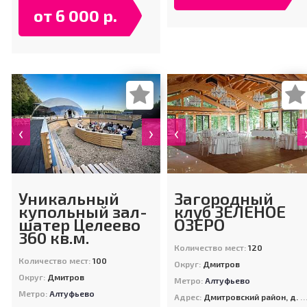
от 6 000 р.
‹
›
‹
Уникальный
Загородный
купольный зал-
клуб ЗЕЛЕНОЕ
шатер Целеево
ОЗЕРО
360 кв.м.
Количество мест:
120
Количество мест:
100
Округ:
Дмитров
Округ:
Дмитров
Метро:
Алтуфьево
Метро:
Алтуфьево
Адрес:
Дмитровский район, д. Шуколово, 201, корп. 5