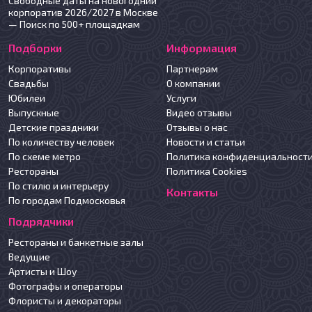
Свободные даты на новогодний
корпоратив 2026/2027 в Москве
— Поиск по 500+ площадкам
Подборки
Информация
Корпоративы
Партнерам
Свадьбы
О компании
Юбилеи
Услуги
Выпускные
Видео отзывы
Детские праздники
Отзывы о нас
По количеству человек
Новости и статьи
По схеме метро
Политика конфиденциальност
Рестораны
Политика Cookies
По стилю и интерьеру
Контакты
По городам Подмосковья
Подрядчики
Рестораны и банкетные залы
Ведущие
Артисты и Шоу
Фотографы и операторы
Флористы и декораторы