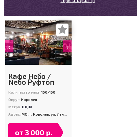
Сбросить фильтр
‹
›
Кафе Небо /
Nебо Руфтоп
Количество мест:
150/150
Округ:
Королев
Метро:
ВДНХ
Адрес:
МО, г. Королев, ул. Ленина, д. 25
от 3 000 р.