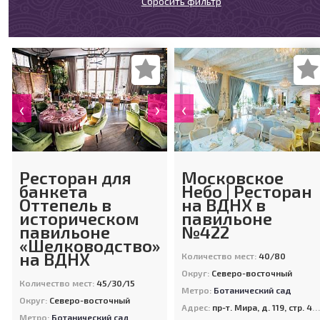
Сбросить фильтр
‹
›
‹
Ресторан для
Московское
банкета
Небо | Ресторан
Оттепель в
на ВДНХ в
историческом
павильоне
павильоне
№422
«Шелководство»
на ВДНХ
Количество мест:
40/80
Округ:
Северо-восточный
Количество мест:
45/30/15
Метро:
Ботанический сад
Округ:
Северо-восточный
Адрес:
пр-т. Мира, д. 119, стр. 422
Метро:
Ботанический сад