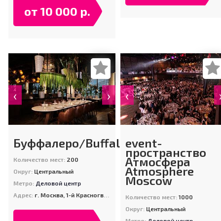
от 10 000 р.
‹
›
‹
Буффалеро/Buffalero
event-
пространство
Атмосфера
Количество мест:
200
Atmosphere
Округ:
Центральный
Moscow
Метро:
Деловой центр
Адрес:
г. Москва, 1-й Красногвардейский проезд, д. 15, Москва-Сити золотая башня Меркурий 8-й въезд
Количество мест:
1000
Округ:
Центральный
Метро:
Деловой центр