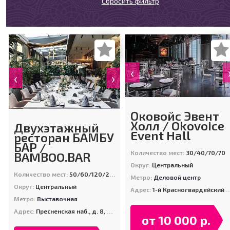
Сбросить фильтр
‹
‹
›
Оковойс Эвент
Холл / Okovoice
Двухэтажный
Event Hall
ресторан БАМБУ
БАР /
Количество мест:
30/40/70/70
BAMBOO.BAR
Округ:
Центральный
Количество мест:
50/60/120/200
Метро:
Деловой центр
Округ:
Центральный
Адрес:
1-й Красногвардейский пр., 21, стр. 2
Метро:
Выставочная
Адрес:
Пресненская наб., д. 8, стр. 1 (Москва-Сити, Башня Город-Столиц)
от 10 000 р.