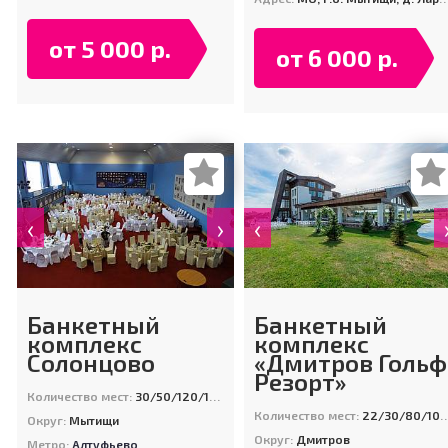
от 5 000 р.
от 6 000 р.
‹
›
‹
Банкетный
Банкетный
комплекс
комплекс
Солонцово
«Дмитров Гольф
Резорт»
Количество мест:
30/50/120/120/120/300
Количество мест:
22/30/80/100/180/200
Округ:
Мытищи
Округ:
Дмитров
Метро:
Алтуфьево