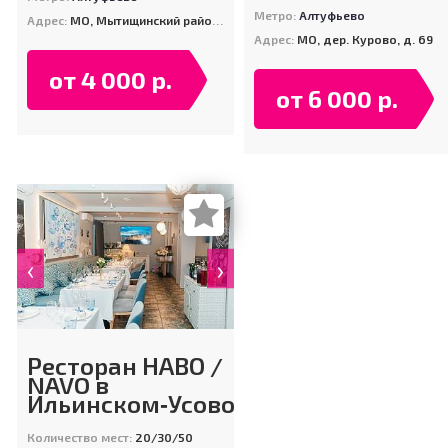
Метро:
Алтуфьево
Адрес:
МО, Мытищинский район, поселок "Летчик-Испытатель"
Адрес:
МО, дер. Курово, д. 69
от 4 000 р.
от 6 000 р.
‹
›
Ресторан НАВО /
NAVO в
Ильинском‑Усово
Количество мест:
20/30/50