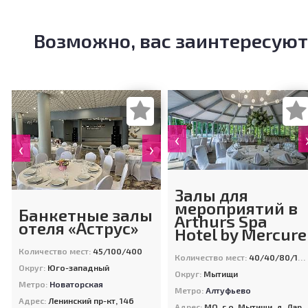
Возможно, вас заинтересуют
‹
‹
›
Залы для
мероприятий в
Банкетные залы
Arthurs Spa
отеля «Аструс»
Hotel by Mercure
Количество мест:
45/100/400
Количество мест:
40/40/80/120/120/120/200
Округ:
Юго-западный
Округ:
Мытищи
Метро:
Новаторская
Метро:
Алтуфьево
Адрес:
Ленинский пр-кт, 146
Адрес:
МО, г.о. Мытищи, д. Ларёво, ул. Хвойная, стр. 26