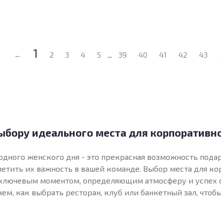
1
←
2
3
4
5
39
40
41
42
43
...
ыбору идеального места для корпоративн
ного женского дня - это прекрасная возможность пода
етить их важность в вашей команде. Выбор места для к
ключевым моментом, определяющим атмосферу и успех с
ем, как выбрать ресторан, клуб или банкетный зал, что