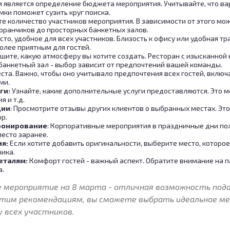
м является определение бюджета мероприятия. Учитывайте, что ва
ки поможет сузить круг поиска.
те количество участников мероприятия. В зависимости от этого м
оранчиков до просторных банкетных залов.
сто, удобное для всех участников. Близость к офису или удобная т
олее приятным для гостей.
ешите, какую атмосферу вы хотите создать. Ресторан с изысканной 
банкетный зал - выбор зависит от предпочтений вашей команды.
еста. Важно, чтобы оно учитывало предпочтения всех гостей, вклю
ми.
ги:
Узнайте, какие дополнительные услуги предоставляются. Это 
 и т.д.
ции
: Просмотрите отзывы других клиентов о выбранных местах. Эт
р.
ронирование
: Корпоративные мероприятия в праздничные дни по
есто заранее.
я:
Если хотите добавить оригинальности, выберите место, которо
ика.
еталям:
Комфорт гостей - важный аспект. Обратите внимание на п
а.
 мероприятие на 8 марта - отличная возможность пода
 этим рекомендациям, вы сможете выбрать идеальное м
 всех участников.