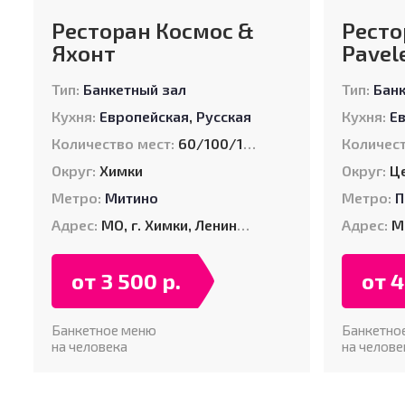
Ресторан Космос &
Ресто
Яхонт
Pavel
Тип:
Банкетный зал
Тип:
Бан
Кухня:
Европейская
,
Русская
Кухня:
Е
Количество мест:
60/100/120
Количест
Округ:
Химки
Округ:
Ц
Метро:
Митино
Метро:
П
Адрес:
МО, г. Химки, Ленинский пр-т., д. 2Б (Парк им. Л.Н. Толстого)
Адрес:
Мо
от 3 500 р.
от 4
Банкетное меню
Банкетно
на человека
на челове