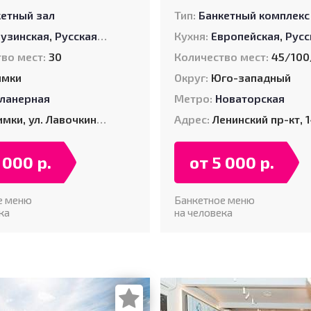
кетный зал
Тип:
Банкетный комплекс
пейская
рузинская
,
Русская
,
Русская
,
Японская
,
Узбекская
Кухня:
Европейская
,
Русс
во мест:
30
Количество мест:
45/100/4
имки
Округ:
Юго-западный
ланерная
Метро:
Новаторская
мки, ул. Лавочкина стр. 11
Адрес:
Ленинский пр-кт, 
 000 р.
от 5 000 р.
е меню
Банкетное меню
ка
на человека