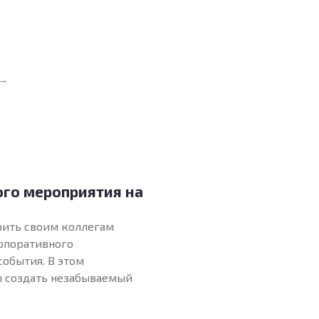
→
ого мероприятия на
рить своим коллегам
орпоративного
обытия. В этом
бы создать незабываемый