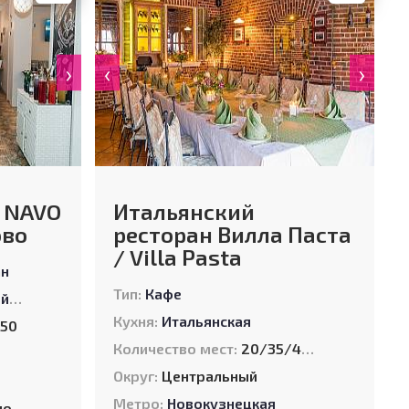
›
‹
›
/ NAVO
Итальянский
ово
ресторан Вилла Паста
/ Villa Pasta
ан
Тип:
Кафе
ая
,
Итальянская
,
Средиземноморская
Кухня:
Итальянская
50
Количество мест:
20/35/40/60
Округ:
Центральный
Метро:
Новокузнецкая
 д. 10