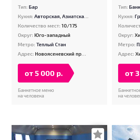
Тип:
Бар
Тип:
Бан
Кухня:
Авторская
,
Азиатская
,
Американская
Кухня:
,
Евро
Г
Количество мест:
10/175
Количест
Округ:
Юго-западный
Округ:
Х
Метро:
Теплый Стан
Метро:
П
Адрес:
Новоясеневский проспект, д. 1, 3 этаж
Адрес:
Хи
от 5 000 р.
от 3
Банкетное меню
Банкетно
на человека
на челове