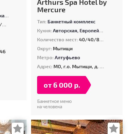
Arthurs Spa Hotel by
Mercure
кая
,
Смешанная
Тип:
Банкетный комплекс
00
Кухня:
Авторская
,
Европейская
,
Русская
,
Количество мест:
40/40/80/120/120/120/200
Округ:
Мытищи
146
Метро:
Алтуфьево
Адрес:
МО, г.о. Мытищи, д. Ларёво, ул. Хвойная, стр. 26
от 6 000 р.
Банкетное меню
на человека