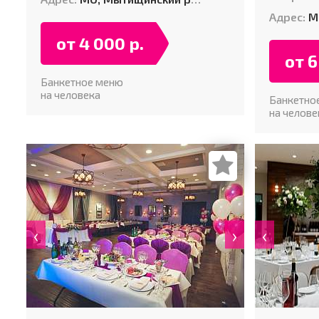
Адрес:
МО
от 4 000 р.
от 6
Банкетное меню
на человека
Банкетно
на челове
‹
›
‹