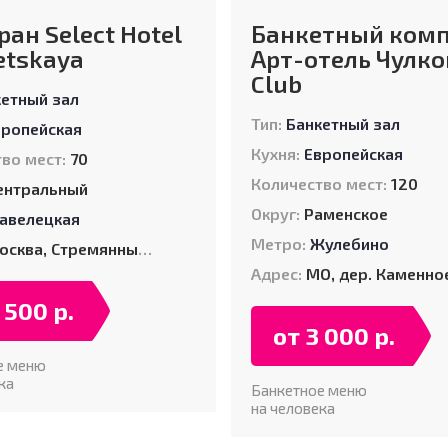
ран Select Hotel
Банкетный комп
etskaya
Арт-отель Чулко
Club
кетный зал
Тип:
Банкетный зал
вропейская
Кухня:
Европейская
во мест:
70
Количество мест:
120
ентральный
Округ:
Раменское
авелецкая
Метро:
Жулебино
сква, Стремянный пер., д. 11
Адрес:
МО, дер. Каменное Тяжино, ул. Заречная, д
 500 р.
от 3 000 р.
е меню
ка
Банкетное меню
на человека