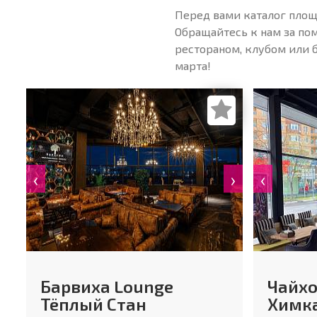
Перед вами каталог площ
Обращайтесь к нам за по
рестораном, клубом или 
марта!
‹
›
‹
Барвиха Lounge
Чайхо
Тёплый Стан
Химк