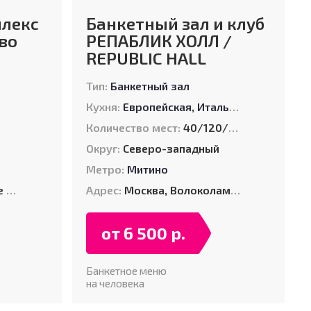
лекс
Банкетный зал и клуб
во
РЕПАБЛИК ХОЛЛ /
REPUBLIC HALL
Тип:
Банкетный зал
Кухня:
Европейская
,
Итальянская
,
Кавказ
Количество мест:
40/120/300
Округ:
Северо-западный
Метро:
Митино
. 2
Адрес:
Москва, Волоколамское шоссе, 124
от 6 500 р.
Банкетное меню
на человека