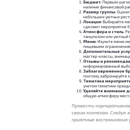
Бюджет
: Первым шаго
наличие финансовой рам
Размер группы
: Оцени
небольших уютных рест
Локация
: Выбирайте ме
сделают мероприятие б
Атмосфера и стиль
: Р
танцполом или уютный 
Меню
: Изучите меню м
пищевыми ограничения
Дополнительные услу
мастер-классы, анимация
Отзывы и рекоменда
информированный выбо
Заблаговременное б
поэтому забронируйте м
Тематика мероприяти
учетом тематики праздн
Уделяйте внимание д
общую атмосферу мест
Провести корпоративное
своим коллегам. Следуя
приятные воспоминания у