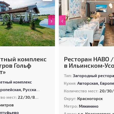
›
‹
етный комплекс
Ресторан НАВО 
ров Гольф
в Ильинском‑Ус
т»
Тип:
Загородный рестор
кетный комплекс
Кухня:
Авторская
,
Европейск
вропейская
,
Русская
,
Смешанная
Количество мест:
20/30/
во мест:
22/30/80/100/180/200
Округ:
Красногорск
митров
Метро:
Мякинино
лтуфьево
Адрес:
г.о. Красногорск, пос. Ильинское-Усово, ул. Экспериментальная,