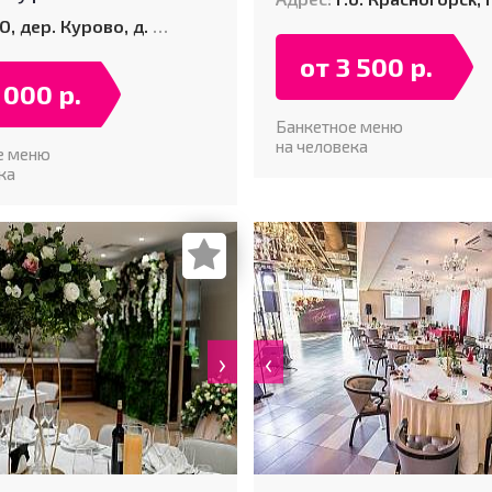
, дер. Курово, д. 69
от 3 500 р.
 000 р.
Банкетное меню
на человека
е меню
ка
›
‹