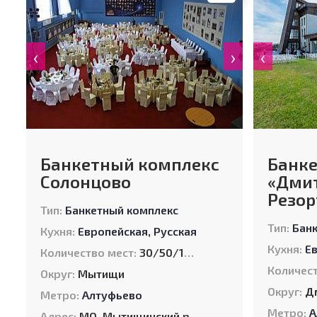
‹
›
‹
Банкетный комплекс
Банк
Солонцово
«Дмит
Резор
Тип:
Банкетный комплекс
Тип:
Бан
Кухня:
Европейская
,
Русская
Кухня:
Е
Количество мест:
30/50/120/120/120/300
Количест
Округ:
Мытищи
Округ:
Д
Метро:
Алтуфьево
Метро:
А
Адрес:
МО, Мытищинский район, поселок "Летчик-Испытатель"