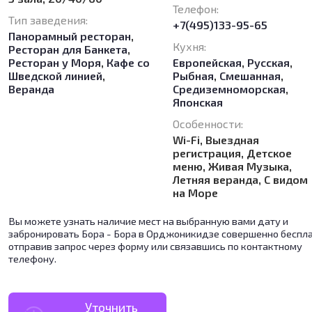
Телефон:
Тип заведения:
+7(495)133-95-65
Панорамный ресторан
,
Кухня:
Ресторан для Банкета
,
Ресторан у Моря
,
Кафе со
Европейская
,
Русская
,
Шведской линией
,
Рыбная
,
Смешанная
,
Веранда
Средиземноморская
,
Японская
Особенности:
Wi-Fi, Выездная
регистрация, Детское
меню, Живая Музыка,
Летняя веранда, С видом
на Море
Вы можете узнать наличие мест на выбранную вами дату и
забронировать Бора - Бора в Орджоникидзе совершенно беспла
отправив запрос через форму или связавшись по контактному
телефону.
Уточнить