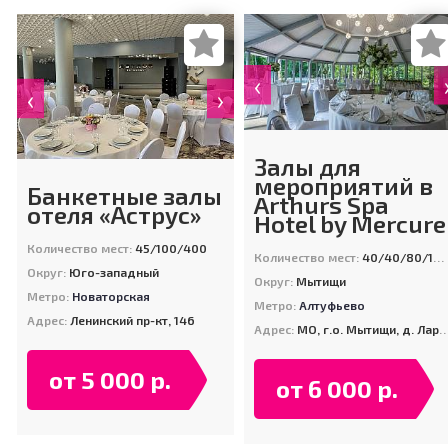
‹
‹
›
Залы для
мероприятий в
Банкетные залы
Arthurs Spa
отеля «Аструс»
Hotel by Mercure
Количество мест:
45/100/400
Количество мест:
40/40/80/120/120/120/200
Округ:
Юго-западный
Округ:
Мытищи
Метро:
Новаторская
Метро:
Алтуфьево
Адрес:
Ленинский пр-кт, 146
Адрес:
МО, г.о. Мытищи, д. Ларёво, ул. Хвойная, стр. 26
от 5 000 р.
от 6 000 р.