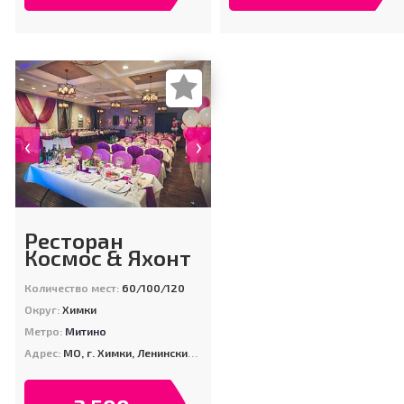
‹
›
Ресторан
Космос & Яхонт
Количество мест:
60/100/120
Округ:
Химки
Метро:
Митино
Адрес:
МО, г. Химки, Ленинский пр-т., д. 2Б (Парк им. Л.Н. Толстого)