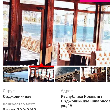
Округ:
Адрес:
Орджоникидзе
Республика Крым, пгт.
Орджоникидзе,Кипарисо
Количество мест:
ул., 1А
3 зала, 20/40/60