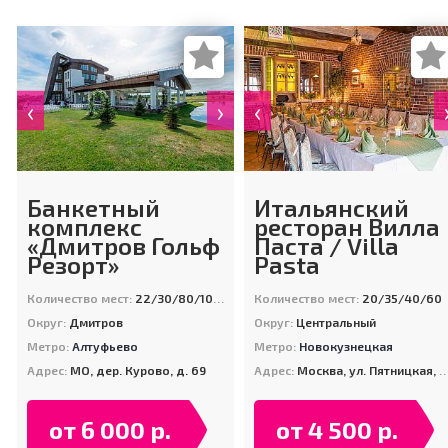
‹
›
‹
Банкетный
Итальянский
комплекс
ресторан Вилла
«Дмитров Гольф
Паста / Villa
Резорт»
Pasta
Количество мест:
22/30/80/100/180/200
Количество мест:
20/35/40/60
Округ:
Дмитров
Округ:
Центральный
Метро:
Алтуфьево
Метро:
Новокузнецкая
Адрес:
МО, дер. Курово, д. 69
Адрес:
Москва, ул. Пятницкая, д. 26
от 6 000 р.
от 4 500 р.