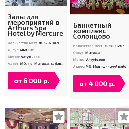
Залы для
мероприятий в
Банкетный
Arthurs Spa
комплекс
Hotel by Mercure
Солонцово
Количество мест:
40/40/80/120/120/120/200
Количество мест:
30/50/120/120/120/300
Округ:
Мытищи
Округ:
Мытищи
Метро:
Алтуфьево
Метро:
Алтуфьево
Адрес:
МО, г.о. Мытищи, д. Ларёво, ул. Хвойная, стр. 26
Адрес:
МО, Мытищинский район, поселок "Летчик-Испытатель"
от 6 000 р.
от 4 000 р.