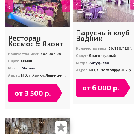
‹
‹
›
Парусный клуб
Ресторан
Водник
Космос & Яхонт
Количество мест:
80/120/120/450
Количество мест:
60/100/120
Округ:
Долгопрудный
Округ:
Химки
Метро:
Алтуфьево
Метро:
Митино
Адрес:
МО, г. Долгопрудный, ул. Набережная, д. 24
Адрес:
МО, г. Химки, Ленинский пр-т., д. 2Б (Парк им. Л.Н. Толстого)
от 6 000 р.
от 3 500 р.