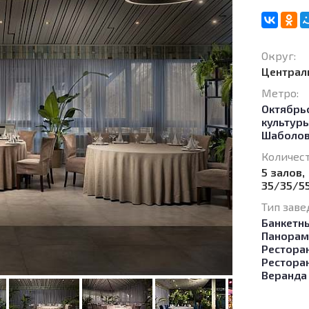
Округ:
Централ
Метро:
Октябрь
культур
Шаболов
Количест
5 залов,
35/35/5
Тип заве
Банкетн
Панорам
Ресторан
Рестора
Веранда