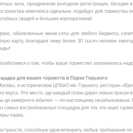
тных зала, праздничная выездная регистрация, беседки в
ространства комплекса идеально подойдут для торжества п
сштабных свадеб и больших корпоративов!
рвис, обновленные меню-сеты для любого бюджета, сочет
тную карту, благодаря чему более 30 тысяч человек ежего
анды!
позаботимся о том, чтобы ваше торжество запомнилось надо
ощадка для ваших торжеств в Парке Горького
осквы, в историческом ЦПКиО им. Горького, ресторан «Вр
го вкуса. Это место, где каждый сезон дарит новые краски
ы до камерного юбилея — по-настоящему незабываемым. В
з самых востребованных площадок для тех, кто ищет гарм
еры парка.
странств, способную удовлетворить любые требования по 