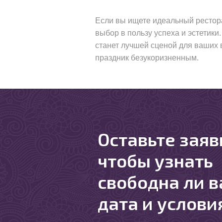
Если вы ищете идеальный рестор
выбор в пользу успеха и эстетик
станет лучшей сценой для ваших 
праздник безукоризненным.
Оставьте заяв
чтобы узнать
свободна ли 
дата и услови