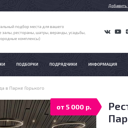
Добавить 
альный подбор места для вашего
 залы, рестораны, шатры, веранды, усадьбы,
агородные комплексы)
КИ
ПОДБОРКИ
ПОДРЯДЧИКИ
ИНФОРМАЦИЯ
да в Парке Горького
Рес
от 5 000 р.
Пар