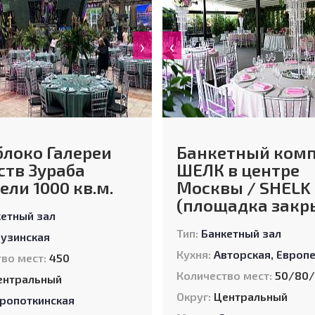
›
‹
блоко Галереи
Банкетный комп
ств Зураба
ШЕЛК в центре
ели 1000 кв.м.
Москвы / SHELK
(площадка закр
кетный зал
Тип:
Банкетный зал
ая
рузинская
Кухня:
Авторская
,
Европейск
во мест:
450
Количество мест:
50/80/80/80/150/ 180/20
ентральный
Округ:
Центральный
ропоткинская