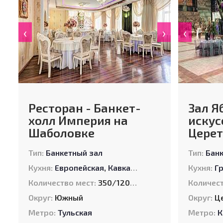
‹
›
‹
Ресторан - Банкет-
Зал Я
холл Империя на
искус
Шаболовке
Церет
Тип:
Банкетный зал
Тип:
Бан
Кухня:
Европейская
,
Кавказская
,
Русская
,
Кухня:
Татарск
Г
Количество мест:
350/120/60/40/30/30
Количест
Округ:
Южный
Округ:
Ц
Метро:
Тульская
Метро:
К