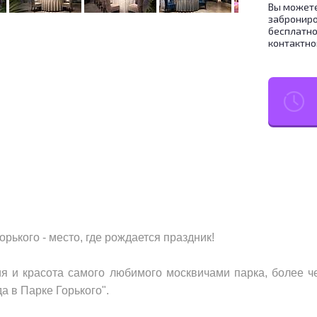
Вы можете
заброниро
бесплатно
контактно
рького - место, где рождается праздник!
рия и красота самого любимого москвичами парка, более ч
а в Парке Горького".