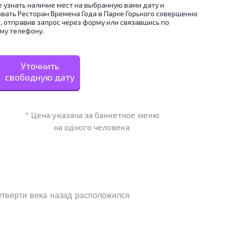
 узнать наличие мест на выбранную вами дату и
вать Ресторан Времена Года в Парке Горького совершенно
, отправив запрос через форму или связавшись по
му телефону.
Уточнить
свободную дату
* Цена указана за банкетное меню
на одного человека
етверти века назад расположился