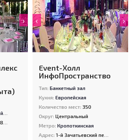
›
‹
›
лекс
Event-Холл
ИнфоПространство
Тип:
Банкетный зал
ыта)
Кухня:
Европейская
Количество мест:
350
ая
,
Паназиатская
,
Русская
,
Фьюжн
Округ:
Центральный
0/400
Метро:
Кропоткинская
Адрес:
1-й Зачатьевский пер., д. 4