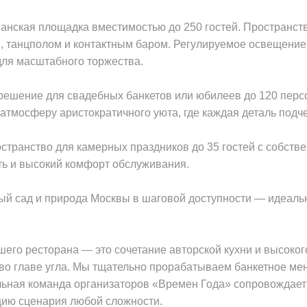
анская площадка вместимостью до 250 гостей. Пространс
 танцполом и контактным баром. Регулируемое освещение 
 для масштабного торжества.
ешение для свадебных банкетов или юбилеев до 120 персо
атмосферу аристократичного уюта, где каждая деталь подч
странство для камерных праздников до 35 гостей с собств
ь и высокий комфорт обслуживания.
 сад и природа Москвы в шаговой доступности — идеальн
го ресторана — это сочетание авторской кухни и высоког
т во главе угла. Мы тщательно прорабатываем банкетное ме
ьная команда организаторов «Времен Года» сопровождает 
цию сценария любой сложности.