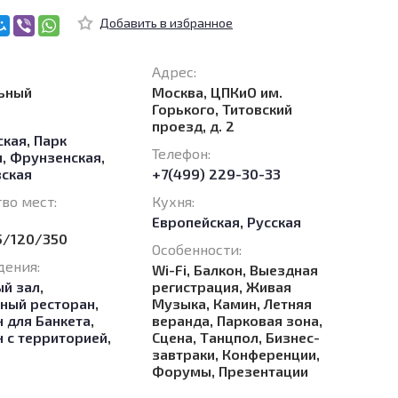
Адрес:
ьный
Москва, ЦПКиО им.
Горького, Титовский
проезд, д. 2
ская
,
Парк
Телефон:
ы
,
Фрунзенская
,
ская
+7(499) 229-30-33
во мест:
Кухня:
Европейская
,
Русская
5/120/350
Особенности:
дения:
Wi-Fi, Балкон, Выездная
ый зал
,
регистрация, Живая
ный ресторан
,
Музыка, Камин, Летняя
 для Банкета
,
веранда, Парковая зона,
н с территорией
,
Сцена, Танцпол, Бизнес-
завтраки, Конференции,
Форумы, Презентации