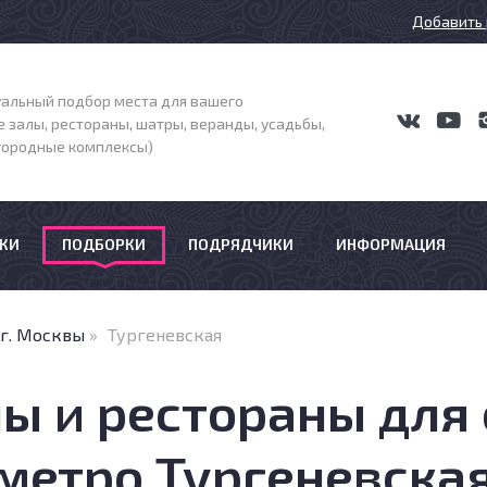
Добавить 
альный подбор места для вашего
 залы, рестораны, шатры, веранды, усадьбы,
агородные комплексы)
КИ
ПОДБОРКИ
ПОДРЯДЧИКИ
ИНФОРМАЦИЯ
 г. Москвы
»
Тургеневская
ы и рестораны для
метро Тургеневска