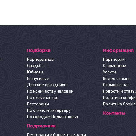
Подборки
Информация
й
Корпоративы
Партнерам
Свадьбы
О компании
Юбилеи
Услуги
Выпускные
Видео отзывы
Детские праздники
Отзывы о нас
По количеству человек
Новости и стать
По схеме метро
Политика конф
Рестораны
Политика Cookie
По стилю и интерьеру
Контакты
По городам Подмосковья
Подрядчики
Рестораны и банкетные залы