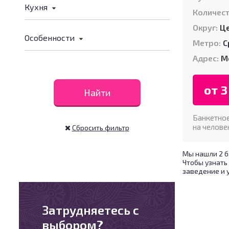
Кухня
Количест
Округ:
Ц
Особенности
Метро:
С
Адрес:
Мо
от 3
Найти
Банкетно
на челове
Сбросить фильтр
Мы нашли 2 б
Чтобы узнать
заведение и 
Затрудняетесь с
выбором?