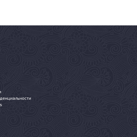
и
иденциальности
s