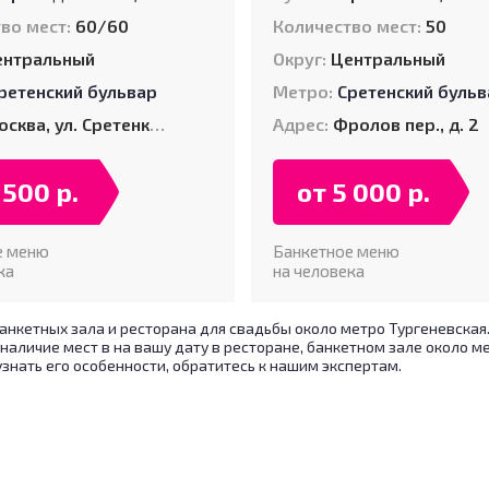
во мест:
60/60
Количество мест:
50
ентральный
Округ:
Центральный
ретенский бульвар
Метро:
Сретенский бульв
сква, ул. Сретенка, д. 12
Адрес:
Фролов пер., д. 2
 500 р.
от 5 000 р.
е меню
Банкетное меню
ка
на человека
анкетных зала и ресторана для свадьбы около метро Тургеневская
 наличие мест в на вашу дату в ресторане, банкетном зале около 
узнать его особенности, обратитесь к нашим экспертам.