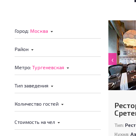
Город:
Москва
Район
‹
Метро:
Тургеневская
Тип заведения
Количество гостей
Ресто
Срете
Стоимость на чел
Тип:
Рест
Кухня:
А