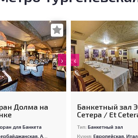
›
‹
ран Долма на
Банкетный зал Э
нке
Сетера / Et Ceter
оран для Банкета
Тип:
Банкетный зал
зербайджанская
,
Армянская
,
Грузинская
Кухня:
Европейская
,
Европейская
,
Итальянск
,
Ру