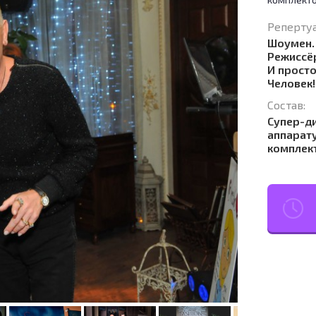
Репертуа
Шоумен. 
Режиссё
И прост
Человек!
Состав:
Супер-д
аппарат
комплект