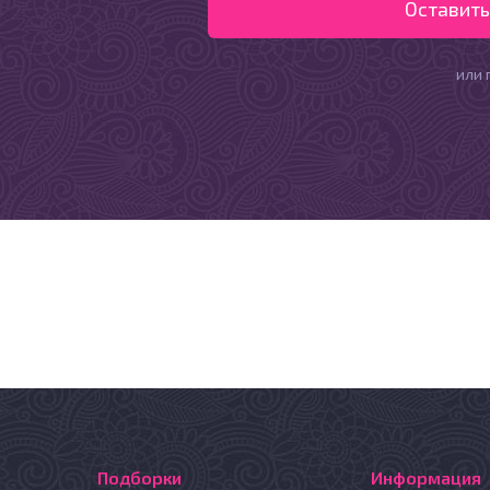
или 
Подборки
Информация