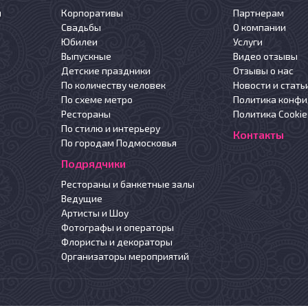
й
Корпоративы
Партнерам
Свадьбы
О компании
Юбилеи
Услуги
Выпускные
Видео отзывы
Детские праздники
Отзывы о нас
По количеству человек
Новости и стать
По схеме метро
Политика конф
Рестораны
Политика Cookie
По стилю и интерьеру
Контакты
По городам Подмосковья
Подрядчики
Рестораны и банкетные залы
Ведущие
Артисты и Шоу
Фотографы и операторы
Флористы и декораторы
Организаторы мероприятий