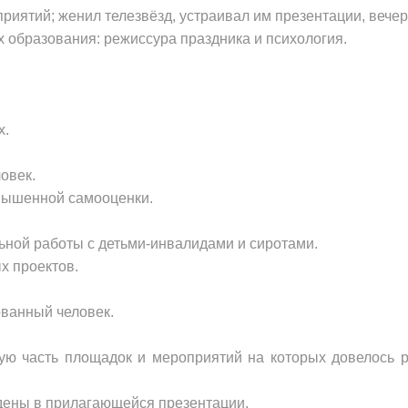
иятий; женил телезвёзд, устраивал им презентации, вечера
 образования: режиссура праздника и психология.
х.
овек.
авышенной самооценки.
ьной работы с детьми-инвалидами и сиротами.
х проектов.
ованный человек.
ю часть площадок и мероприятий на которых довелось ра
ены в прилагающейся презентации.