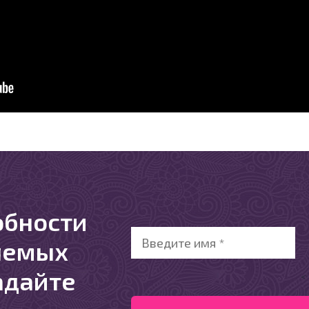
обности
яемых
адайте
<