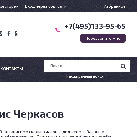
ресторан
Вход через соц. сети
Избранное
+7(495)133-95-65
Перезвоните мне
КОНТАКТЫ
Расширенный поиск
ис Черкасов
уб. независимо сколько часов, с диджеем, с базовым
м оборудования - 2 колонки, микшерный пульт, ноутбук.