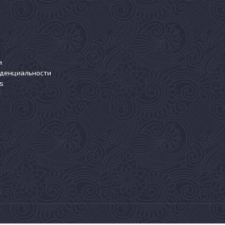
и
иденциальности
s