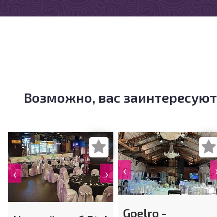
Возможно, вас заинтересуют
‹
‹
›
Goelro -