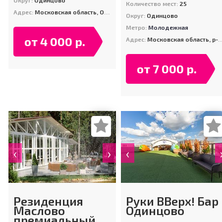
Округ:
Одинцово
Количество мест:
25
Адрес:
Московская область, Одинцовский район, д.Сватово, 6
Округ:
Одинцово
Метро:
Молодежная
от 4 000 р.
Адрес:
Московская область, р-н Одинцовский, д. Дарьино, ГП-7, д. 26
от 7 000 р.
‹
›
‹
Резиденция
Руки ВВерх! Бар
Маслово
Одинцово
премиальный