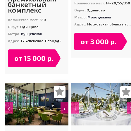
банкетный
Количество мест:
14/20/55/350
комплекс
Округ:
Одинцово
Метро:
Молодежная
Количество мест:
350
Адрес:
Московская область, г. Одинцово, ул. Говорова д. 163 ТЦ Атлас вход с торца
Округ:
Одинцово
Метро:
Кунцевская
от 3 000 р.
Адрес:
ТУ Успенское. Площадь зала 550 м2.
от 15 000 р.
‹
›
‹