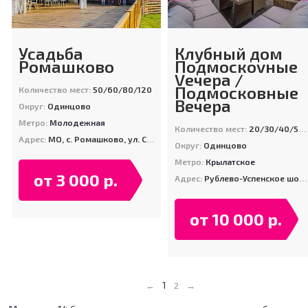
Усадьба
Клубный дом
Ромашково
Подмоскоvные
Vечера /
Подмосковные
Количество мест:
50/60/80/120
Вечера
Округ:
Одинцово
Метро:
Молодежная
Количество мест:
20/30/40/50/60/80/250
Адрес:
МО, с. Ромашково, ул. Советская, д. 14А
Округ:
Одинцово
Метро:
Крылатское
от 3 000 р.
Адрес:
Рублево-Успенское шоссе, дер. Жуковка, д. 205
от 10 000 р.
1
←
2
→