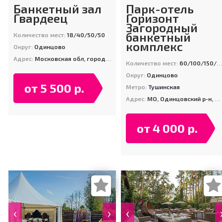
Банкетный зал
Парк-отель
Гвардеец
Горизонт
Загородный
банкетный
Количество мест:
18/40/50/50
комплекс
Округ:
Одинцово
Адрес:
Московская обл, городской округ Одинцовский, территория парка Патриот, вторая музейная площадка
Количество мест:
60/100/150/200/400
Округ:
Одинцово
от 5 500 р.
Метро:
Тушинская
Адрес:
МО, Одинцовский р-н, дер. Ястребки
от 4 000 р.
‹
›
‹