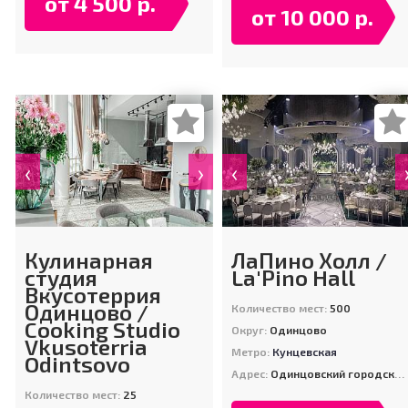
от 4 500 р.
от 10 000 р.
‹
›
‹
Кулинарная
ЛаПино Холл /
студия
La'Pino Hall
Вкусотеррия
Одинцово /
Количество мест:
500
Cooking Studio
Округ:
Одинцово
Vkusoterria
Метро:
Кунцевская
Odintsovo
Адрес:
Одинцовский городской округ, д. Лапино, территория ГП-2, 1
Количество мест:
25