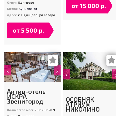
Округ:
Одинцово
от 15 000 р.
Метро:
Кунцевская
Адрес:
г. Одинцово, ул. Говорова, д. 163 (ТРЦ "Атлас", 2 этаж)
от 5 500 р.
‹
›
‹
Актив-отель
ИСКРА
ОСОБНЯК
Звенигород
АТРИУМ
НИКОЛИНО
Количество мест:
70/120/150/150