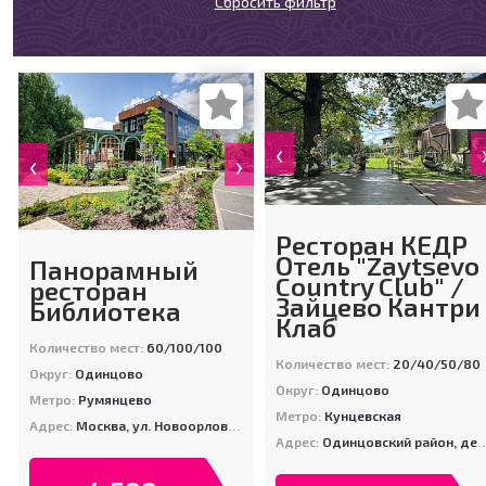
Сбросить фильтр
‹
‹
›
Ресторан КЕДР
Отель "Zaytsevo
Панорамный
Country Club" /
ресторан
Зайцево Кантри
Библиотека
Клаб
Количество мест:
60/100/100
Количество мест:
20/40/50/80
Округ:
Одинцово
Округ:
Одинцово
Метро:
Румянцево
Метро:
Кунцевская
Адрес:
Москва, ул. Новоорловская, д. 9
Адрес:
Одинцовский район, деревня Зайцево, улица Сосновая, дом 3