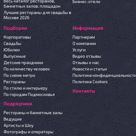
Весь каталог ресторанов,
Бизнес-отели
банкетных залов, площадок
Лучшие рестораны для свадьбы в
Москве 2026
Подборки
Информация
Корпоративы
Партнерам
Свадьбы
О компании
Юбилеи
Услуги
Выпускные
Видео отзывы
Детские праздники
Отзывы о нас
По количеству человек
Новости и статьи
По схеме метро
Политика конфиденциальност
Рестораны
Политика Cookies
По стилю и интерьеру
Контакты
По городам Подмосковья
Подрядчики
Рестораны и банкетные залы
Ведущие
Артисты и Шоу
Фотографы и операторы