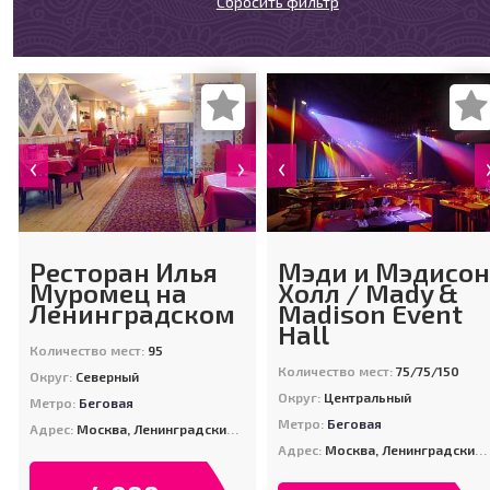
Сбросить фильтр
‹
›
‹
Ресторан Илья
Мэди и Мэдисон
Муромец на
Холл / Mady &
Ленинградском
Madison Event
Hall
Количество мест:
95
Количество мест:
75/75/150
Округ:
Северный
Округ:
Центральный
Метро:
Беговая
Метро:
Беговая
Адрес:
Москва, Ленинградский пр-т., д. 23
Адрес:
Москва, Ленинградский проспект 31А